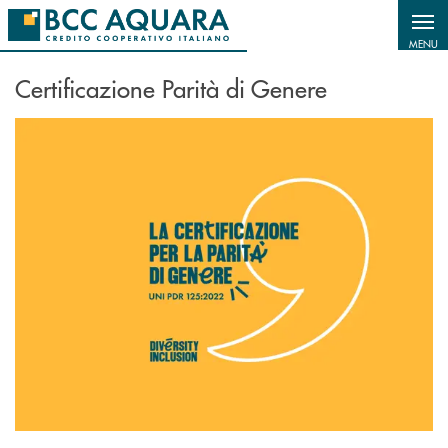
Salta al contenuto principale
MENU
Certificazione Parità di Genere