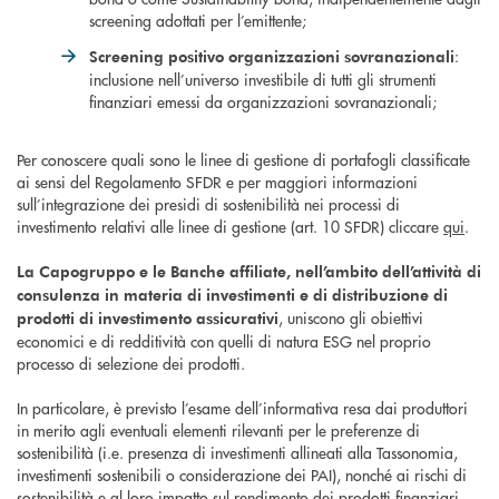
screening adottati per l’emittente;
:
Screening positivo organizzazioni sovranazionali
inclusione nell’universo investibile di tutti gli strumenti
finanziari emessi da organizzazioni sovranazionali;
Per conoscere quali sono le linee di gestione di portafogli classificate
ai sensi del Regolamento SFDR e per maggiori informazioni
sull’integrazione dei presidi di sostenibilità nei processi di
investimento relativi alle linee di gestione (art. 10 SFDR) cliccare
qui
.
La Capogruppo e le Banche affiliate, nell’ambito dell’attività di
consulenza in materia di investimenti e di distribuzione di
, uniscono gli obiettivi
prodotti di investimento assicurativi
economici e di redditività con quelli di natura ESG nel proprio
processo di selezione dei prodotti.
In particolare, è previsto l’esame dell’informativa resa dai produttori
in merito agli eventuali elementi rilevanti per le preferenze di
sostenibilità (i.e. presenza di investimenti allineati alla Tassonomia,
investimenti sostenibili o considerazione dei PAI), nonché ai rischi di
sostenibilità e al loro impatto sul rendimento dei prodotti finanziari.