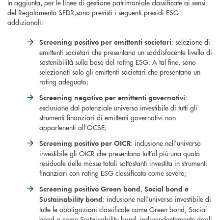
In aggiunta, per le linee di gestione patrimoniale classificate ai sensi
del Regolamento SFDR,sono previsti i seguenti presidi ESG
addizionali:
: selezione di
Screening positivo per emittenti societari
emittenti societari che presentano un soddisfacente livello di
sostenibilità sulla base del rating ESG. A tal fine, sono
selezionati solo gli emittenti societari che presentano un
rating adeguato;
:
Screening negativo per emittenti governativi
esclusione dal potenziale universo investibile di tutti gli
strumenti finanziari di emittenti governativi non
appartenenti all’OCSE;
: inclusione nell’universo
Screening positivo per OICR
investibile gli OICR che presentano tutt’al più una quota
residuale delle masse totali sottostanti investita in strumenti
finanziari con rating ESG classificato come severo;
Screening positivo Green bond, Social bond e
: inclusione nell’universo investibile di
Sustainability bond
tutte le obbligazioni classificate come Green bond, Social
bond o come Sustainability bond, indipendentemente dagli