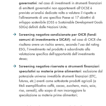
: nel caso di investimenti in strumenti finanziari
governativi
di emittenti governativi non appartenenti all’OCSE è
prevista un’analisi dedicata volta a valutare il rispetto e
l’allineamento di uno specifico Paese ai 17 obiettivi di
sviluppo sostenibile (OSS o Sustainable Development Goals
SDGs) definiti dalle Nazioni Unite;
Screening negativo condizionato per OICR (fondi
: nel caso di OICR che
comuni di investimento e SICAV)
risultano avere un rischio severo, secondo l’uso del rating
ESG, l’investimento nel prodotto è subordinato alla
valutazione specifica dell’opportunità dell’investimento
stesso;
Screening negativo riservato a strumenti finanziari
: esclusione dal
speculativi su materie prime alimentari
potenziale universo investibile strumenti finanziari (ETC,
futures, etc.) aventi come sottostante prodotti agricoli (a
titoli esemplificativo caffè, cacao, zucchero, mais, soia,
riso, cereali), allo scopo di non incoraggiare la
speculazione su materie prime alimentari;