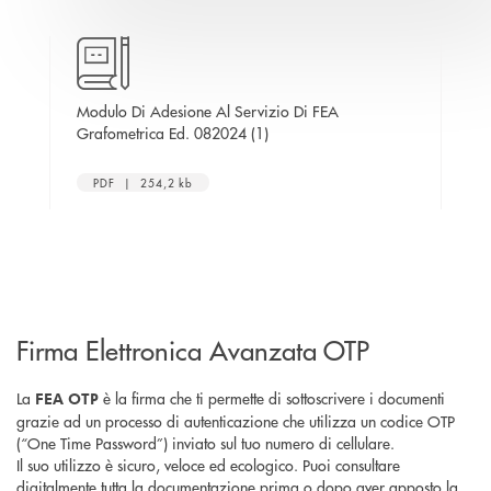
vizio
Modulo Di Adesione Al Servizio Di FEA
Ele
apre una nuova finestra
Grafometrica Ed. 082024 (1)
inestra
PDF | 254,2 kb
Firma Elettronica Avanzata OTP
La
è la firma che ti permette di sottoscrivere i documenti
FEA OTP
grazie ad un processo di autenticazione che utilizza un codice OTP
(“One Time Password”) inviato sul tuo numero di cellulare.
Il suo utilizzo è sicuro, veloce ed ecologico. Puoi consultare
digitalmente tutta la documentazione prima o dopo aver apposto la