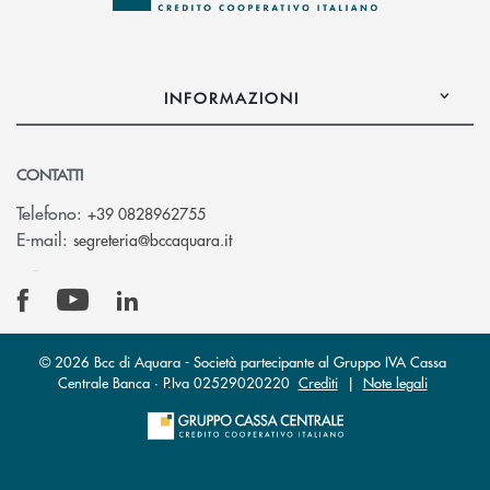
INFORMAZIONI
CONTATTI
Telefono:
+39 0828962755
(si apre l’app di posta elettronica)
E-mail:
segreteria@bccaquara.it
© 2026 Bcc di Aquara - Società partecipante al Gruppo IVA Cassa
Centrale Banca · P.Iva 02529020220
Crediti
|
Note legali