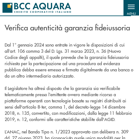
Salta al contenuto principale
MENU
Verifica autenticità garanzia fideiussoria
Dal 1° gennaio 2024 sono entrate in vigore le disposizioni di cui
all’art. 106 comma 3 del D. Lgs. 31 marzo 2023, n. 36 (Nuovo
Codice degli appalti), il quale prevede che la garanzia fideiussoria
richiesta per la partecipazione ad una procedura ad evidenza
pubblica debba essere emessa e firmata digitalmente da una banca o
da un altro intermediario autorizzato.
Il Legislatore ha altresì disposto che la garanzia sia verificabile
telematicamente presso l’emittente ovvero mediante ricorso a
piattaforme operanti con tecnologie basate su registri distribuiti ai
sensi dell'articolo 8-ter, comma 1, del decreto-legge 14 dicembre
2018, n. 135, convertito, con modificazioni, dalla legge 11 febbraio
2019, n. 12, conformi alle caratteristiche stabilite dall'AGID.
L’ANAC, nel Bando Tipo n. 1/2023 approvato con delibera n. 309
dd. 27 giugno 2023, ha riconosciuto quale unica modalità per la