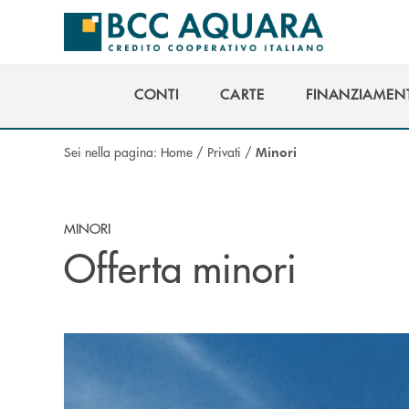
Salta al contenuto principale
CONTI
CARTE
FINANZIAMENT
CONTI
CARTE
FINANZIAMENT
Sei nella pagina:
Home
/
Privati
/
Minori
MINORI
Offerta minori