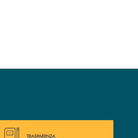
Hai bisogno di alcuni documenti? Vai alla pagina della 
TRASPARENZA