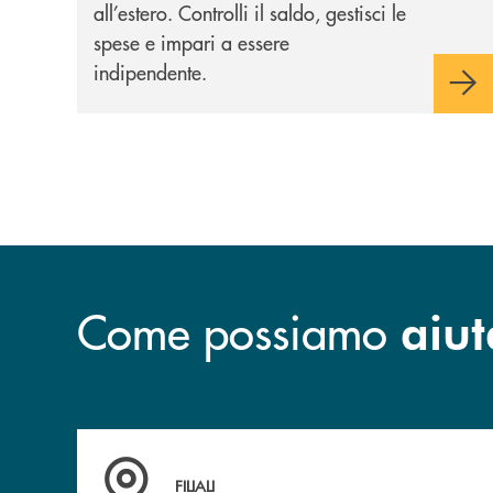
all’estero. Controlli il saldo, gestisci le
spese e impari a essere
indipendente.
Come possiamo
aiut
Trova la filiale più vicina a te
FILIALI