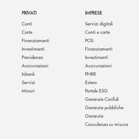
PRIVATI
IMPRESE
Conti
Servizi digitali
Carte
Conti e carte
Finanziamenti
POS
Investimenti
Finanziamenti
Previdenza
Investimenti
Assicurazioni
Assicurazioni
Inbank
PNRR
Servizi
Estero
Minori
Portale ESG
Garanzie Confidi
Garanzie pubbliche
Garanzie
Consulenza su misura