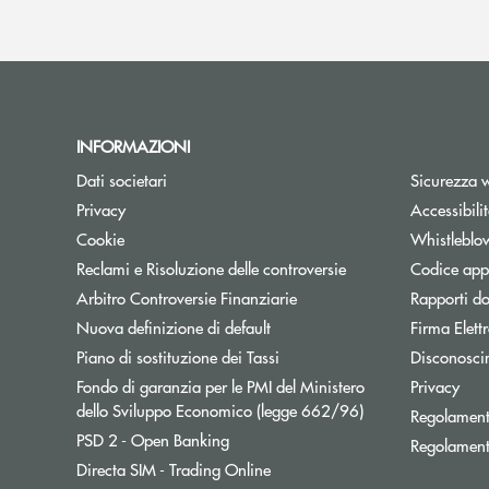
INFORMAZIONI
Dati societari
Sicurezza 
Privacy
Accessibili
Cookie
Whistleblo
Reclami e Risoluzione delle controversie
Codice appa
Apre una nuova finestra
Arbitro Controversie Finanziarie
Rapporti do
Nuova definizione di default
Firma Elet
Apre una nuova finestra
Piano di sostituzione dei Tassi
Disconosci
Fondo di garanzia per le PMI del Ministero
Privacy
Apre una nuova fi
dello Sviluppo Economico (legge 662/96)
Regolament
Apre una nuova finestra
PSD 2 - Open Banking
Regolament
Apre una nuova finestra
Directa SIM - Trading Online