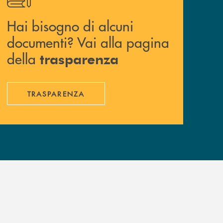
Hai bisogno di alcuni
documenti? Vai alla pagina
della
trasparenza
TRASPARENZA