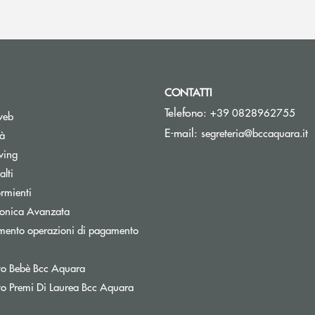
CONTATTI
Telefono:
+39 0828962755
web
(
E-mail:
segreteria@bccaquara.it
tà
wing
lti
rmienti
tronica Avanzata
mento operazioni di pagamento
nestra
o Bebè Bcc Aquara
o Premi Di Laurea Bcc Aquara