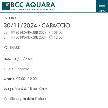
Salta al contenuto principale
MENU
EVENTO
30/11/2024 - CAPACCIO
dal
30 NOVEMBRE 2024
09:00
al
30 NOVEMBRE 2024
12:00
SHARE
: 30/11/2024
Data
: Capaccio
Filiale
: 09.00 - 12.00
Orario
: Via S.S. 18 Loc. Cerro
Luogo
Vai alla pagina della filiale>>