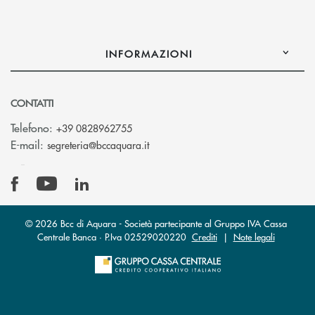
INFORMAZIONI
CONTATTI
Telefono:
+39 0828962755
(si apre l’app di posta elettronica)
E-mail:
segreteria@bccaquara.it
© 2026 Bcc di Aquara - Società partecipante al Gruppo IVA Cassa
Centrale Banca · P.Iva 02529020220
Crediti
|
Note legali