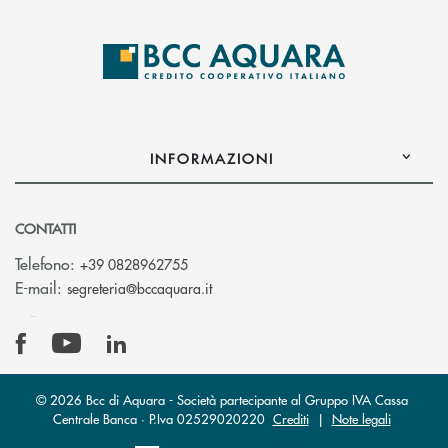
INFORMAZIONI
CONTATTI
Telefono:
+39 0828962755
(si apre l’app di posta elettronica)
E-mail:
segreteria@bccaquara.it
© 2026 Bcc di Aquara - Società partecipante al Gruppo IVA Cassa
Centrale Banca · P.Iva 02529020220
Crediti
|
Note legali