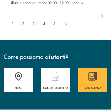
Filiale: Capaccio Orario: 09.00 - 12.00 Luogo: V
successivo
1
2
3
4
5
Come possiamo
?
aiutarti
Trova la filiale più vicina a te
Hai bisogno di assistenza immediata ?
Hai bisogno di alcun
FILIALI
CONTATTO DIRETTO
TRASPARENZA