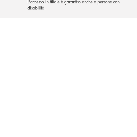
L'accesso in filiale è garantito anche a persone con
disabilità.
INBANK
Area Self
Puoi accedere a qualsiasi ora, effettuando operazioni
bancarie in autonomia.
Altre filiali a Capaccio Paestum
Filiale di Capaccio Paestum
Strada Statale, 18