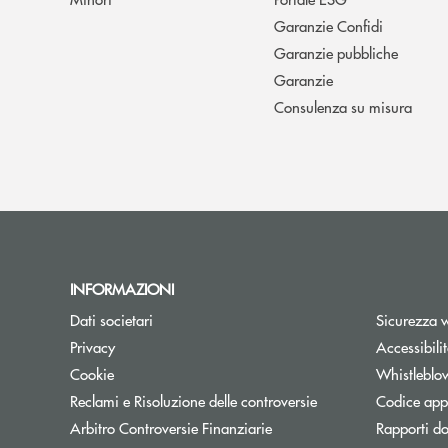
Garanzie Confidi
Garanzie pubbliche
Garanzie
Consulenza su misura
INFORMAZIONI
Dati societari
Sicurezza 
Privacy
Accessibili
Cookie
Whistleblo
Reclami e Risoluzione delle controversie
Codice appa
Apre una nuova finestra
Arbitro Controversie Finanziarie
Rapporti do