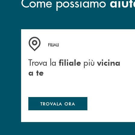
Come possiamo
aiut
Trova la filiale più vicina a te
FILIALI
Trova la
più
filiale
vicina
a te
TROVALA ORA