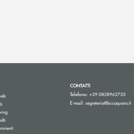
CONTATTI
Telefono:
+39 0828962755
web
(
E-mail:
segreteria@bccaquara.it
tà
wing
lti
rmienti