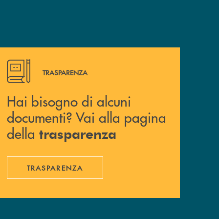
Hai bisogno di alcuni documenti? Vai alla pagina della 
TRASPARENZA
Hai bisogno di alcuni
documenti? Vai alla pagina
della
trasparenza
TRASPARENZA