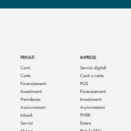
PRIVATI
IMPRESE
Conti
Servizi digitali
Carte
Conti e carte
Finanziamenti
POS
Investimenti
Finanziamenti
Previdenza
Investimenti
Assicurazioni
Assicurazioni
Inbank
PNRR
Servizi
Estero
Minori
Portale ESG