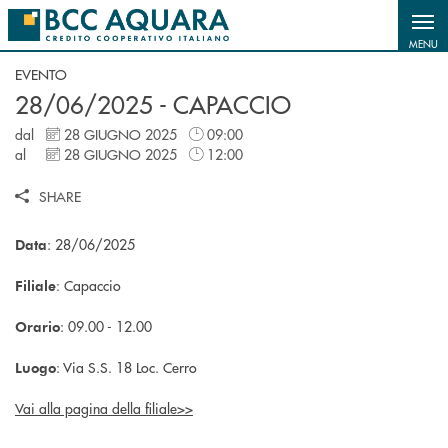
Salta al contenuto principale
MENU
EVENTO
28/06/2025 - CAPACCIO
dal
28 GIUGNO 2025
09:00
al
28 GIUGNO 2025
12:00
SHARE
: 28/06/2025
Data
: Capaccio
Filiale
: 09.00 - 12.00
Orario
: Via S.S. 18 Loc. Cerro
Luogo
Vai alla pagina della filiale>>