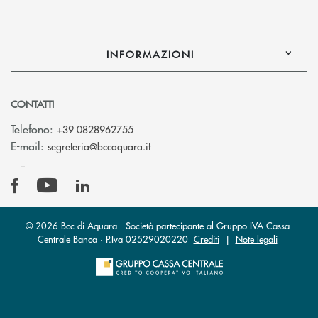
INFORMAZIONI
CONTATTI
Telefono:
+39 0828962755
(si apre l’app di posta elettronica)
E-mail:
segreteria@bccaquara.it
© 2026 Bcc di Aquara - Società partecipante al Gruppo IVA Cassa
Centrale Banca · P.Iva 02529020220
Crediti
|
Note legali