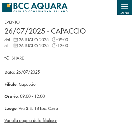
Salta al contenuto principale
MENU
EVENTO
26/07/2025 - CAPACCIO
dal
26 LUGLIO 2025
09:00
al
26 LUGLIO 2025
12:00
SHARE
: 26/07/2025
Data
: Capaccio
Filiale
: 09.00 - 12.00
Orario
: Via S.S. 18 Loc. Cerro
Luogo
Vai alla pagina della filiale>>