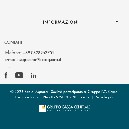
INFORMAZIONI
CONTATTI
Telefono:
+39 0828962755
(si apre l’app di posta elettronica)
E-mail:
segreteria@bccaquara.it
© 2026 Bcc di Aquara - Società partecipante al Gruppo IVA Cassa
Centrale Banca · P.Iva 02529020220
Crediti
|
Note legali