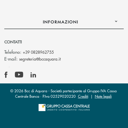
INFORMAZIONI
CONTATTI
Telefono:
+39 0828962755
(si apre l’app di posta elettronica)
E-mail:
segreteria@bccaquara.it
© 2026 Bcc di Aquara - Società partecipante al Gruppo IVA Cassa
Centrale Banca · P.Iva 02529020220
Crediti
|
Note legali