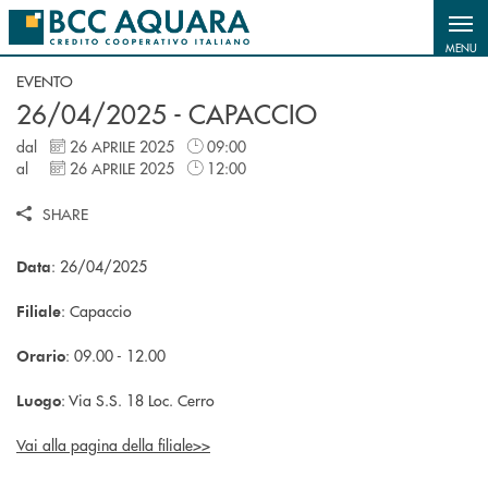
Salta al contenuto principale
MENU
EVENTO
26/04/2025 - CAPACCIO
dal
26 APRILE 2025
09:00
al
26 APRILE 2025
12:00
SHARE
: 26/04/2025
Data
: Capaccio
Filiale
: 09.00 - 12.00
Orario
: Via S.S. 18 Loc. Cerro
Luogo
Vai alla pagina della filiale>>