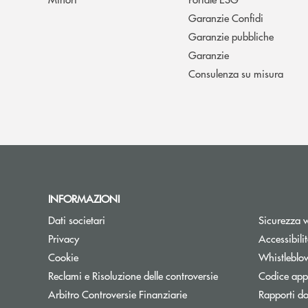
Garanzie Confidi
Garanzie pubbliche
Garanzie
Consulenza su misura
INFORMAZIONI
Dati societari
Sicurezza 
Privacy
Accessibili
Cookie
Whistleblo
Reclami e Risoluzione delle controversie
Codice appa
Apre una nuova finestra
Arbitro Controversie Finanziarie
Rapporti do