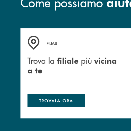
Come possiamo
aiut
Trova la filiale più vicina a te
FILIALI
Trova la
più
filiale
vicina
a te
TROVALA ORA