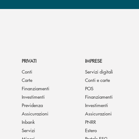
PRIVATI
IMPRESE
Conti
Servizi digitali
Carte
Conti e carte
Finanziamenti
POS
Investimenti
Finanziamenti
Previdenza
Investimenti
Assicurazioni
Assicurazioni
Inbank
PNRR
Servizi
Estero
Minori
Portale ESG