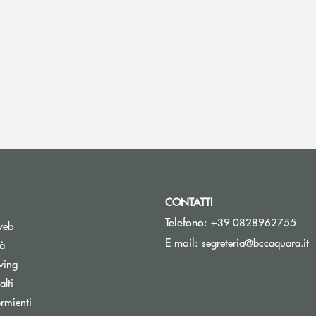
CONTATTI
Telefono:
+39 0828962755
web
(
E-mail:
segreteria@bccaquara.it
tà
wing
lti
rmienti