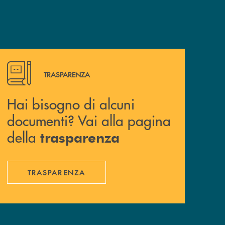
Hai bisogno di alcuni documenti? Vai alla pagina della 
TRASPARENZA
Hai bisogno di alcuni
documenti? Vai alla pagina
della
trasparenza
TRASPARENZA