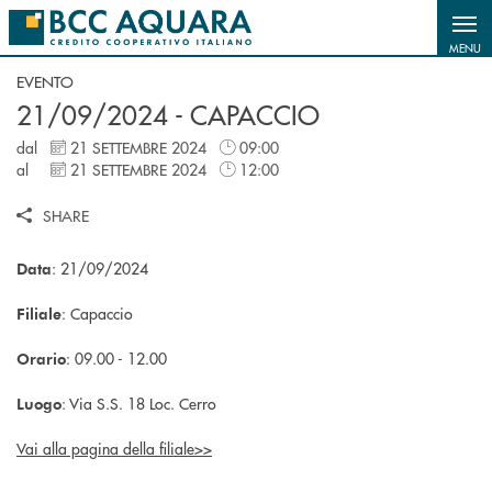
Salta al contenuto principale
MENU
EVENTO
21/09/2024 - CAPACCIO
dal
21 SETTEMBRE 2024
09:00
al
21 SETTEMBRE 2024
12:00
SHARE
: 21/09/2024
Data
: Capaccio
Filiale
: 09.00 - 12.00
Orario
: Via S.S. 18 Loc. Cerro
Luogo
Vai alla pagina della filiale>>