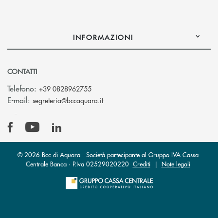
INFORMAZIONI
CONTATTI
Telefono:
+39 0828962755
(si apre l’app di posta elettronica)
E-mail:
segreteria@bccaquara.it
© 2026 Bcc di Aquara - Società partecipante al Gruppo IVA Cassa
Centrale Banca · P.Iva 02529020220
Crediti
|
Note legali