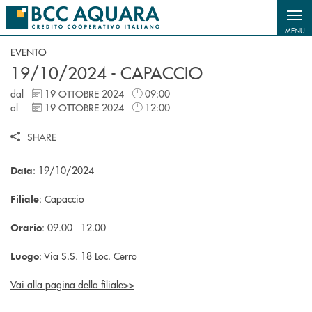
Salta al contenuto principale
MENU
EVENTO
19/10/2024 - CAPACCIO
dal
19 OTTOBRE 2024
09:00
al
19 OTTOBRE 2024
12:00
SHARE
: 19/10/2024
Data
: Capaccio
Filiale
: 09.00 - 12.00
Orario
: Via S.S. 18 Loc. Cerro
Luogo
Vai alla pagina della filiale>>