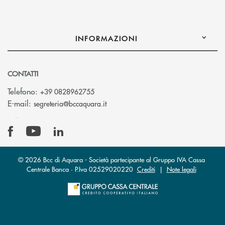
INFORMAZIONI
CONTATTI
Telefono:
+39 0828962755
(si apre l’app di posta elettronica)
E-mail:
segreteria@bccaquara.it
© 2026 Bcc di Aquara - Società partecipante al Gruppo IVA Cassa
Centrale Banca · P.Iva 02529020220
Crediti
|
Note legali