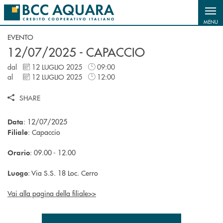
Salta al contenuto principale
MENU
EVENTO
12/07/2025 - CAPACCIO
dal
12 LUGLIO 2025
09:00
al
12 LUGLIO 2025
12:00
SHARE
: 12/07/2025
Data
: Capaccio
Filiale
: 09.00 - 12.00
Orario
: Via S.S. 18 Loc. Cerro
Luogo
Vai alla pagina della filiale>>