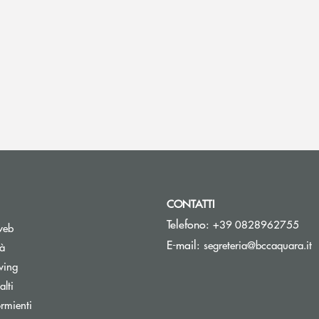
CONTATTI
Telefono:
+39 0828962755
web
(
E-mail:
segreteria@bccaquara.it
tà
wing
lti
rmienti