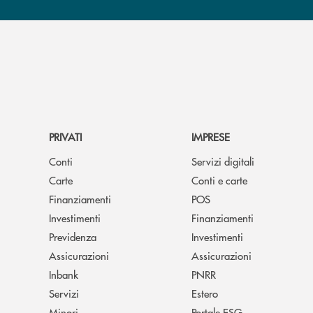
PRIVATI
IMPRESE
Conti
Servizi digitali
Carte
Conti e carte
Finanziamenti
POS
Investimenti
Finanziamenti
Previdenza
Investimenti
Assicurazioni
Assicurazioni
Inbank
PNRR
Servizi
Estero
Minori
Portale ESG