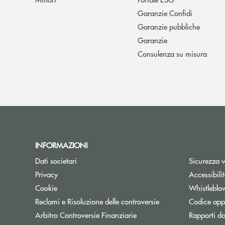
Garanzie Confidi
Garanzie pubbliche
Garanzie
Consulenza su misura
INFORMAZIONI
Dati societari
Sicurezza 
Privacy
Accessibili
Cookie
Whistleblo
Reclami e Risoluzione delle controversie
Codice appa
Apre una nuova finestra
Arbitro Controversie Finanziarie
Rapporti do