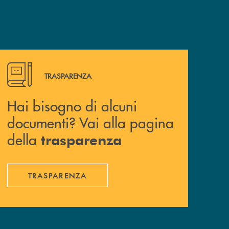
Hai bisogno di alcuni documenti? Vai alla pagina della 
TRASPARENZA
Hai bisogno di alcuni
documenti? Vai alla pagina
della
trasparenza
TRASPARENZA