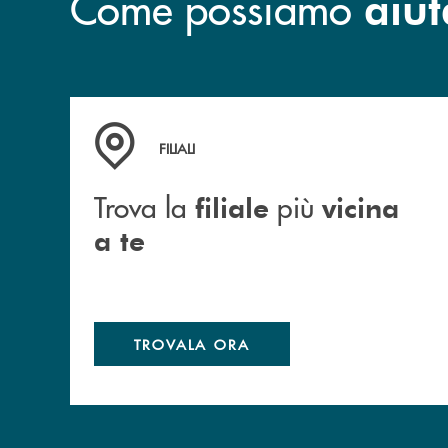
Come possiamo
aiut
Trova la filiale più vicina a te
FILIALI
Trova la
più
filiale
vicina
a te
TROVALA ORA