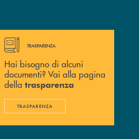
Hai bisogno di alcuni documenti? Vai alla pagina della 
TRASPARENZA
Hai bisogno di alcuni
documenti? Vai alla pagina
della
trasparenza
TRASPARENZA