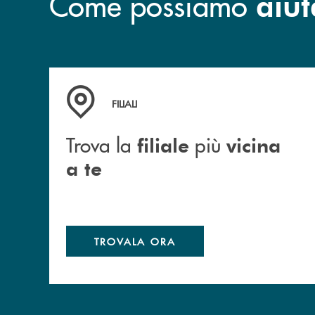
Come possiamo
aiut
Trova la filiale più vicina a te
FILIALI
Trova la
più
filiale
vicina
a te
TROVALA ORA