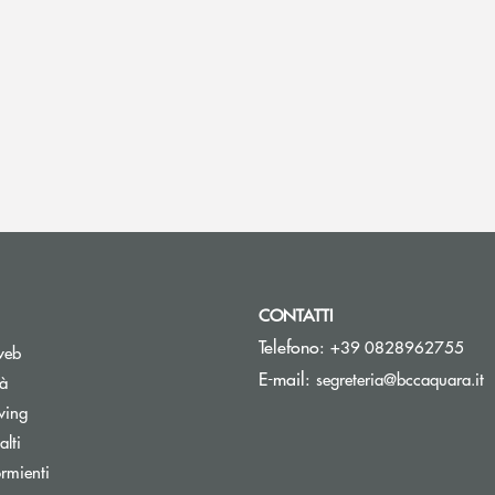
CONTATTI
Telefono:
+39 0828962755
web
(
E-mail:
segreteria@bccaquara.it
tà
wing
lti
rmienti