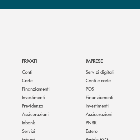
PRIVATI
IMPRESE
Conti
Servizi digitali
Carte
Conti e carte
Finanziamenti
POS
Investimenti
Finanziamenti
Previdenza
Investimenti
Assicurazioni
Assicurazioni
Inbank
PNRR
Servizi
Estero
Minori
Portale ESG