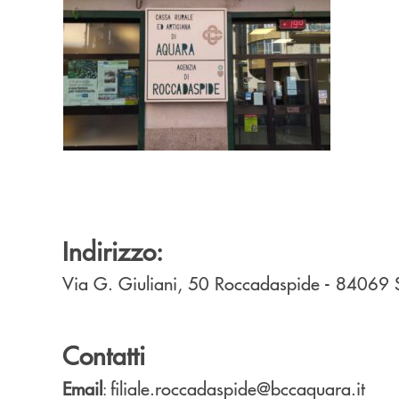
Indirizzo:
Via G. Giuliani, 50
Roccadaspide
- 84069
Contatti
Email
filiale.roccadaspide@bccaquara.it
: