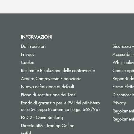
INFORMAZIONI
Dati societari
Sicurezza 
Privacy
Accessibili
Cookie
Whistleblo
Reclami e Risoluzione delle controversie
Codice appa
Apre una nuova finestra
Arbitro Controversie Finanziarie
Rapporti do
Nuova definizione di default
Firma Elet
Apre una nuova finestra
Piano di sostituzione dei Tassi
Disconosci
Fondo di garanzia per le PMI del Ministero
Privacy
Apre una nuova fi
dello Sviluppo Economico (legge 662/96)
Regolament
Apre una nuova finestra
PSD 2 - Open Banking
Regolament
Apre una nuova finestra
Directa SIM - Trading Online
Mifid