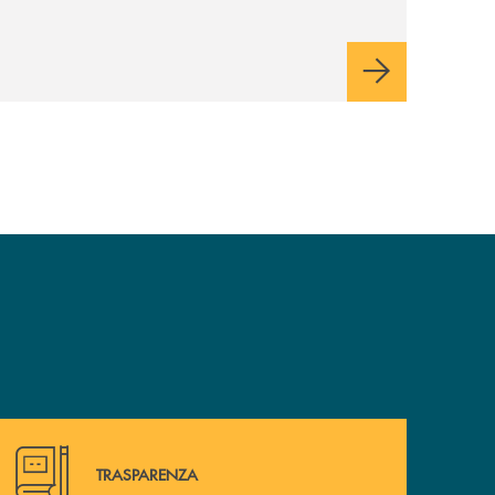
relativo ecosistema
Hai bisogno di alcuni documenti? Vai alla pagina della 
TRASPARENZA