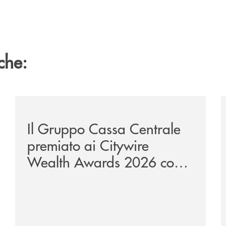
che:
te-lounge-con-imprese-ad-alto-potenziale/
/news/il-gruppo-cassa-centrale-premiato-ai-citywire-
/
Il Gruppo Cassa Centrale
premiato ai Citywire
Wealth Awards 2026 come
“Piattaforma tecnologica
dell’anno”