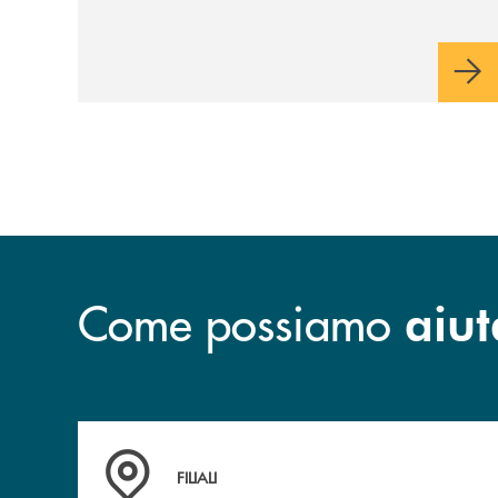
italiane, accompagnandole in un percorso
di sviluppo, innovazione e accesso ai
mercati dei capitali.
Come possiamo
aiut
Trova la filiale più vicina a te
FILIALI