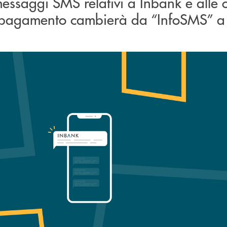
 messaggi SMS relativi a Inbank e alle
i pagamento cambierà da “InfoSMS” a