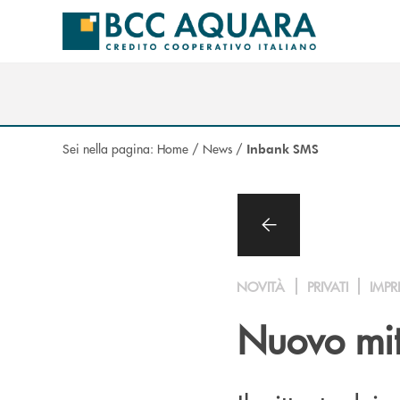
Salta al contenuto principale
Sei nella pagina:
Home
/
News
/
Inbank SMS
NOVITÀ
PRIVATI
IMPR
Nuovo mit