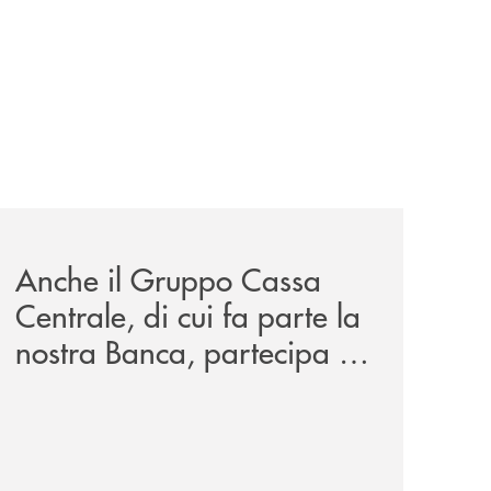
wealth-awards-2026-come-piattaforma-tecnologica-dell-an
news/anche-il-gruppo-cassa-centrale-partecipa-a-eurbank-i
Anche il Gruppo Cassa
Centrale, di cui fa parte la
nostra Banca, partecipa a
EUR.BANK, il progetto di
BANCOMAT sulla
stablecoin in euro e sul