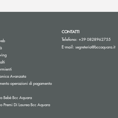
CONTATTI
Telefono:
+39 0828962755
web
(
E-mail:
segreteria@bccaquara.it
tà
wing
lti
rmienti
tronica Avanzata
mento operazioni di pagamento
nestra
o Bebè Bcc Aquara
o Premi Di Laurea Bcc Aquara