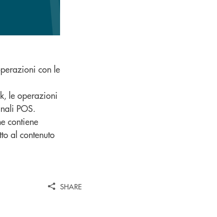
operazioni con le
nk, le operazioni
inali POS.
he contiene
tto al contenuto
SHARE