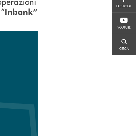
 operazioni
FACEBOOK
FACEBOOK
 “
Inbank”
YOUTUBE
YOUTUBE
CERCA
CERCA