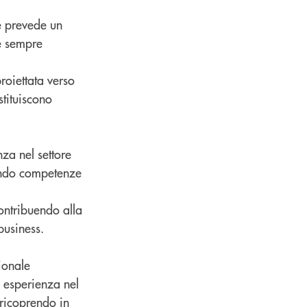
e prevede un
 e sempre
roiettata verso
tituiscono
nza nel settore
pando competenze
contribuendo alla
business.
ionale
a esperienza nel
 ricoprendo in