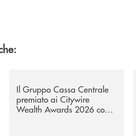
che:
te-lounge-con-imprese-ad-alto-potenziale/
/news/il-gruppo-cassa-centrale-premiato-ai-citywire-
/
Il Gruppo Cassa Centrale
premiato ai Citywire
Wealth Awards 2026 come
“Piattaforma tecnologica
dell’anno”