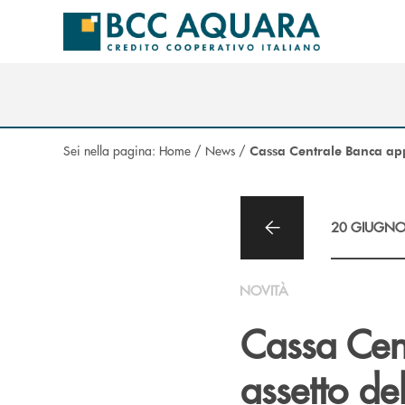
Salta al contenuto principale
Sei nella pagina:
Home
/
News
/
Cassa Centrale Banca app
20 GIUGNO
NOVITÀ
Cassa Cen
assetto de