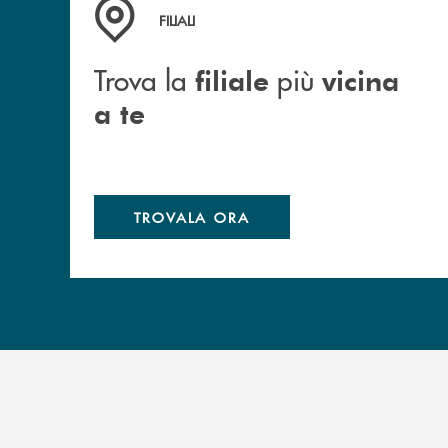
Trova la filiale più vicina a te
FILIALI
Trova la
più
filiale
vicina
a te
TROVALA ORA