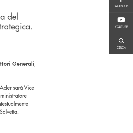
FACEBOOK
FACEBOOK
a del
YOUTUBE
trategica.
YOUTUBE
CERCA
CERCA
,
ttori Generali
Acler sarà Vice
ministratore
ntestualmente
Salvetta.