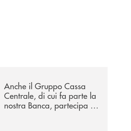
wealth-awards-2026-come-piattaforma-tecnologica-dell-an
news/anche-il-gruppo-cassa-centrale-partecipa-a-eurbank-i
Anche il Gruppo Cassa
Centrale, di cui fa parte la
nostra Banca, partecipa a
EUR.BANK, il progetto di
BANCOMAT sulla