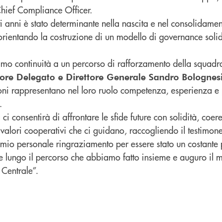
Chief Compliance Officer.
sti anni è stato determinante nella nascita e nel consolidam
rientando la costruzione di un modello di governance solid
mo continuità a un percorso di rafforzamento della squad
ore Delegato e Direttore Generale Sandro Bolognes
oni rappresentano nel loro ruolo competenza, esperienza e
.
ci consentirà di affrontare le sfide future con solidità, coer
i valori cooperativi che ci guidano, raccogliendo il testimon
il mio personale ringraziamento per essere stato un costante 
le lungo il percorso che abbiamo fatto insieme e auguro il 
 Centrale”.