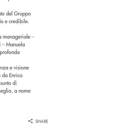
ento del Gruppo
o e credibile.
ra manageriale –
– Manuela
i
 profonda
enza e visione
e da Enrico
punto di
meglio, a nome
SHARE