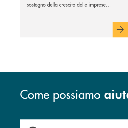
sostegno della crescita delle imprese
italiane, accompagnandole in un percorso
di sviluppo, innovazione e accesso ai
mercati dei capitali.
Come possiamo
aiut