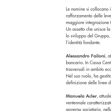
Le nomine si collocano 
rafforzamento delle lev
maggiore integrazione tr
Un assetto che unisce l
lo sviluppo del Gruppo,
l’identità fondante.
, a
Alessandro Failoni
bancario. In Cassa Cent
trasversali in ambito ec
Nel suo ruolo, ha gestit
definizione delle linee 
, attua
Manuela Acler
ventennale caratterizza
governo societario, nel