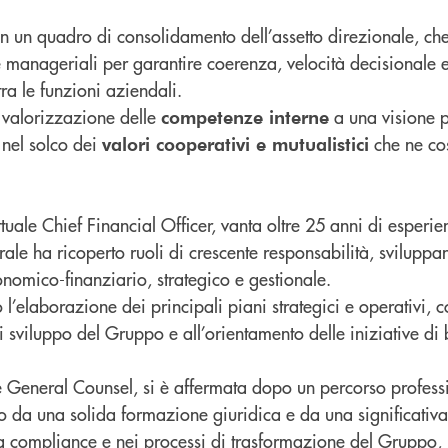
in un quadro di consolidamento dell’assetto direzionale, ch
e manageriali per garantire coerenza, velocità decisionale
a le funzioni aziendali.
a valorizzazione delle
a una visione p
competenze interne
 nel solco dei
che ne cos
valori cooperativi e mutualistici
ttuale Chief Financial Officer, vanta oltre 25 anni di esperie
rale ha ricoperto ruoli di crescente responsabilità, svilup
onomico-finanziario, strategico e gestionale.
o l’elaborazione dei principali piani strategici e operativi, 
di sviluppo del Gruppo e all’orientamento delle iniziative di 
le General Counsel, si è affermata dopo un percorso profess
to da una solida formazione giuridica e da una significativ
la compliance e nei processi di trasformazione del Gruppo,