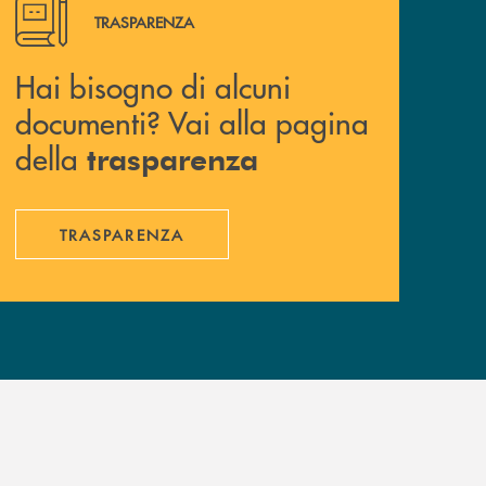
Hai bisogno di alcuni documenti? Vai alla pagina della 
TRASPARENZA
Hai bisogno di alcuni
documenti? Vai alla pagina
della
trasparenza
TRASPARENZA