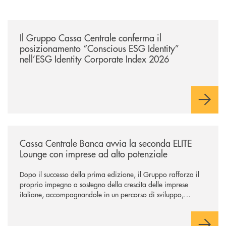
/news/il-gruppo-cassa-centrale-conferma-il-posizionamento-conscious-es
Il Gruppo Cassa Centrale conferma il
posizionamento “Conscious ESG Identity”
nell’ESG Identity Corporate Index 2026
/news/cassa-centrale-banca-avvia-la-seconda-elite-lounge-con-imprese-
Cassa Centrale Banca avvia la seconda ELITE
Lounge con imprese ad alto potenziale
Dopo il successo della prima edizione, il Gruppo rafforza il
proprio impegno a sostegno della crescita delle imprese
italiane, accompagnandole in un percorso di sviluppo,
innovazione e accesso ai mercati dei capitali.