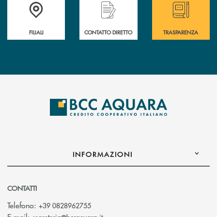
Trova la filiale più vicina a te
Hai bisogno di assistenza immediata ?
Hai bisogno di alcun
FILIALI
CONTATTO DIRETTO
TRASPARENZA
INFORMAZIONI
CONTATTI
Telefono:
+39 0828962755
(si apre l’app di posta elettronica)
E-mail: