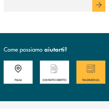
Come possiamo
?
aiutarti
Trova la filiale più vicina a te
Hai bisogno di assistenza immediata ?
Hai bisogno di alcun
FILIALI
CONTATTO DIRETTO
TRASPARENZA