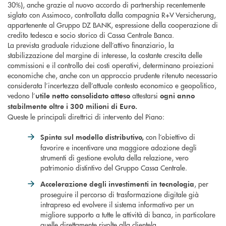
30%), anche grazie al nuovo accordo di partnership recentemente
siglato con Assimoco, controllata dalla compagnia R+V Versicherung,
appartenente al Gruppo DZ BANK, espressione della cooperazione di
credito tedesca e socio storico di Cassa Centrale Banca.
La prevista graduale riduzione dell’attivo finanziario, la
stabilizzazione del margine di interesse, la costante crescita delle
commissioni e il controllo dei costi operativi, determinano proiezioni
economiche che, anche con un approccio prudente ritenuto necessario
considerata l’incertezza dell’attuale contesto economico e geopolitico,
vedono l’
attestarsi
utile netto consolidato atteso
ogni anno
stabilmente
oltre i 300 milioni di Euro.
Queste le principali direttrici di intervento del Piano:
con l’obiettivo di
Spinta sul modello distributivo,
favorire e incentivare una maggiore adozione degli
strumenti di gestione evoluta della relazione, vero
patrimonio distintivo del Gruppo Cassa Centrale.
, per
Accelerazione degli investimenti in tecnologia
proseguire il percorso di trasformazione digitale già
intrapreso ed evolvere il sistema informativo per un
migliore supporto a tutte le attività di banca, in particolare
quelle direttamente rivolte alla clientela.