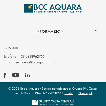
INFORMAZIONI
CONTATTI
Telefono:
+39 0828962755
(si apre l’app di posta elettronica)
E-mail:
segreteria@bccaquara.it
© 2026 Bcc di Aquara - Società partecipante al Gruppo IVA Cassa
Centrale Banca · P.Iva 02529020220
Crediti
|
Note legali