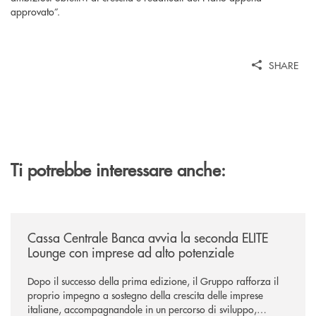
approvato”.
SHARE
Ti potrebbe interessare anche:
/news/cassa-centrale-banca-avvia-la-seconda-elite-lounge-con-imprese-
Cassa Centrale Banca avvia la seconda ELITE
Lounge con imprese ad alto potenziale
Dopo il successo della prima edizione, il Gruppo rafforza il
proprio impegno a sostegno della crescita delle imprese
italiane, accompagnandole in un percorso di sviluppo,