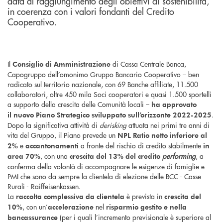
data al raggiungimento degli obiettivi di sostenibilità,
in coerenza con i valori fondanti del Credito
Cooperativo.
Il
di Cassa Centrale Banca,
Consiglio di Amministrazione
Capogruppo dell’omonimo Gruppo Bancario Cooperativo – ben
radicato sul territorio nazionale, con 69 Banche affiliate, 11.500
collaboratori, oltre 450 mila Soci cooperatori e quasi 1.500 sportelli
a supporto della crescita delle Comunità locali –
ha approvato
.
il
nuovo Piano Strategico sviluppato sull’orizzonte 2022-2025
Dopo la significativa attività di
derisking
attuata nei primi tre anni di
vita del Gruppo, il Piano prevede un
NPL Ratio netto inferiore al
e
a fronte del rischio di credito stabilmente
2%
accantonamenti
in
, con una
performing
, a
area 70%
crescita del 13% del credito
conferma della volontà di accompagnare le esigenze di famiglie e
PMI che sono da sempre la clientela di elezione delle BCC - Casse
Rurali - Raiffeisenkassen.
La
è prevista in
raccolta complessiva da clientela
crescita del
, con un’
nel
10%
accelerazione
risparmio
gestito e nella
(per i quali l’incremento previsionale è superiore al
bancassurance