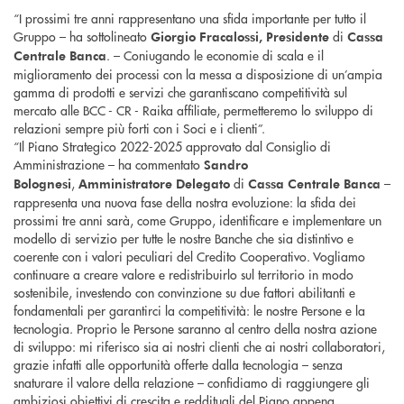
“I prossimi tre anni rappresentano una sfida importante per tutto il
Gruppo – ha sottolineato
di
Giorgio Fracalossi,
Presidente
Cassa
. – Coniugando le economie di scala e il
Centrale Banca
miglioramento dei processi con la messa a disposizione di un’ampia
gamma di prodotti e servizi che garantiscano competitività sul
mercato alle BCC - CR - Raika affiliate, permetteremo lo sviluppo di
relazioni sempre più forti con i Soci e i clienti”.
“Il Piano Strategico 2022-2025 approvato dal Consiglio di
Amministrazione – ha commentato
Sandro
,
di
–
Bolognesi
Amministratore Delegato
Cassa Centrale Banca
rappresenta una nuova fase della nostra evoluzione: la sfida dei
prossimi tre anni sarà, come Gruppo, identificare e implementare un
modello di servizio per tutte le nostre Banche che sia distintivo e
coerente con i valori peculiari del Credito Cooperativo. Vogliamo
continuare a creare valore e redistribuirlo sul territorio in modo
sostenibile, investendo con convinzione su due fattori abilitanti e
fondamentali per garantirci la competitività: le nostre Persone e la
tecnologia. Proprio le Persone saranno al centro della nostra azione
di sviluppo: mi riferisco sia ai nostri clienti che ai nostri collaboratori,
grazie infatti alle opportunità offerte dalla tecnologia – senza
snaturare il valore della relazione – confidiamo di raggiungere gli
ambiziosi obiettivi di crescita e reddituali del Piano appena