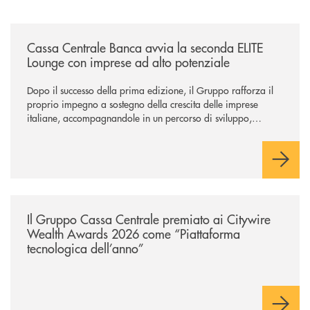
/news/cassa-centrale-banca-avvia-la-seconda-elite-lounge-con-imprese-
Cassa Centrale Banca avvia la seconda ELITE
Lounge con imprese ad alto potenziale
Dopo il successo della prima edizione, il Gruppo rafforza il
proprio impegno a sostegno della crescita delle imprese
italiane, accompagnandole in un percorso di sviluppo,
innovazione e accesso ai mercati dei capitali.
/news/il-gruppo-cassa-centrale-premiato-ai-citywire-wealth-awards-20
Il Gruppo Cassa Centrale premiato ai Citywire
Wealth Awards 2026 come “Piattaforma
tecnologica dell’anno”