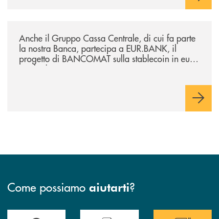
/news/anche-il-gruppo-cassa-centrale-partecipa-a-eurbank-il-progetto-d
Anche il Gruppo Cassa Centrale, di cui fa parte
la nostra Banca, partecipa a EUR.BANK, il
progetto di BANCOMAT sulla stablecoin in euro
e sul relativo ecosistema
Come possiamo
?
aiutarti
Trova la filiale più vicina a te
Hai bisogno di assistenza immediata ?
Hai bisogno di alcun