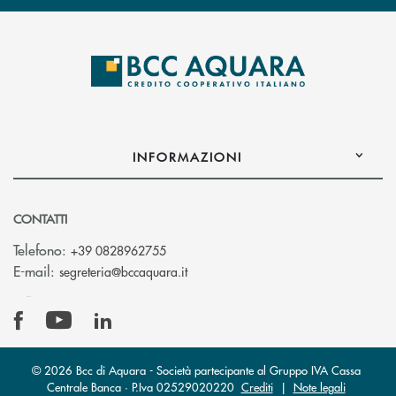
INFORMAZIONI
CONTATTI
Telefono:
+39 0828962755
(si apre l’app di posta elettronica)
E-mail:
segreteria@bccaquara.it
© 2026 Bcc di Aquara - Società partecipante al Gruppo IVA Cassa
Centrale Banca · P.Iva 02529020220
Crediti
|
Note legali