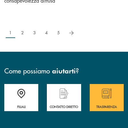
consapevolezza diffusa
successivo
1
2
3
4
5
Come possiamo
?
aiutarti
Trova la filiale più vicina a te
Hai bisogno di assistenza immediata ?
Hai bisogno di alcun
FILIALI
CONTATTO DIRETTO
TRASPARENZA