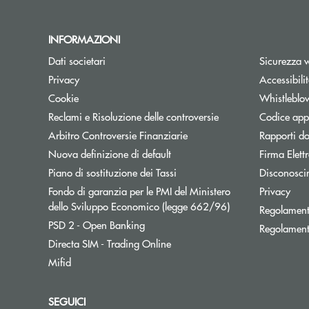
INFORMAZIONI
Dati societari
Sicurezza 
Privacy
Accessibili
Cookie
Whistleblo
Reclami e Risoluzione delle controversie
Codice appa
Apre una nuova finestra
Arbitro Controversie Finanziarie
Rapporti do
Nuova definizione di default
Firma Elet
Apre una nuova finestra
Piano di sostituzione dei Tassi
Disconosci
Fondo di garanzia per le PMI del Ministero
Privacy
Apre una nuova fi
dello Sviluppo Economico (legge 662/96)
Regolament
Apre una nuova finestra
PSD 2 - Open Banking
Regolament
Apre una nuova finestra
Directa SIM - Trading Online
Mifid
SEGUICI