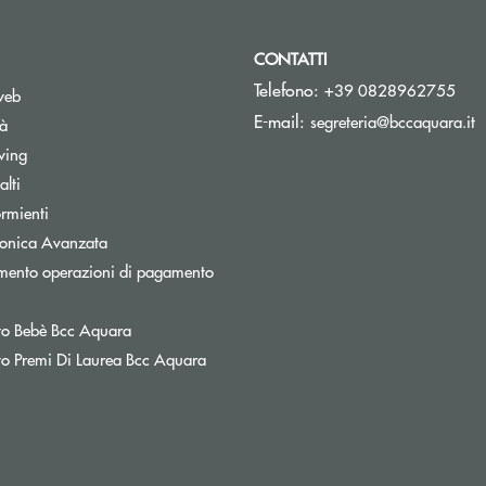
CONTATTI
Telefono:
+39 0828962755
web
(
E-mail:
segreteria@bccaquara.it
tà
wing
lti
rmienti
tronica Avanzata
mento operazioni di pagamento
nestra
o Bebè Bcc Aquara
o Premi Di Laurea Bcc Aquara