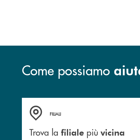
Come possiamo
aiut
Trova la filiale più vicina a te
FILIALI
Trova la
più
filiale
vicina