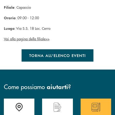
: Capaccio
Filiale
: 09.00 - 12.00
Orario
: Via S.S. 18 Loc. Cerro
Luogo
Vai alla pagina della filiale>>
TORNA ALL'ELENCO EVENTI
Come possiamo
?
aiutarti
Trova la filiale più vicina a te
Hai bisogno di assistenza immediata ?
Hai bisogno di alcun