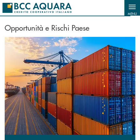
Salta al contenuto principale
MENU
Opportunità e Rischi Paese