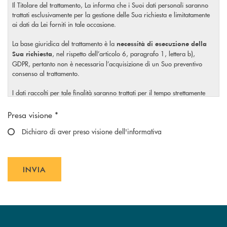
Il Titolare del trattamento, La informa che i Suoi dati personali saranno
trattati esclusivamente per la gestione delle Sua richiesta e limitatamente
ai dati da Lei forniti in tale occasione.
La base giuridica del trattamento è la
necessità di esecuzione della
, nel rispetto dell’articolo 6, paragrafo 1, lettera b),
Sua richiesta
GDPR, pertanto non è necessaria l’acquisizione di un Suo preventivo
consenso al trattamento.
I dati raccolti per tale finalità saranno trattati per il tempo strettamente
necessario a soddisfare la Sua richiesta o per eventuali obblighi di legge.
Scegliere un'opzione
Presa visione *
Il Titolare La invita, inoltre, prima di conferire i Suoi dati personali, a
visionare l’
Dichiaro di aver preso visione dell'informativa
informativa completa
sul trattamento dei Suoi dati
, rilasciata nel rispetto dell’articolo 13 Regolamento (UE)
personali
2016/679, accessibile al seguente
link
INVIA
INVIA FORM