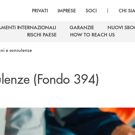
|
PRIVATI
IMPRESE
SOCI
CHI S
AMENTI INTERNAZIONALI
GARANZIE
NUOVI SBO
AMENTI INTERNAZIONALI
GARANZIE
NUOVI SBO
RISCHI PAESE
HOW TO REACH US
RISCHI PAESE
HOW TO REACH US
oni e consulenze
sulenze (Fondo 394)