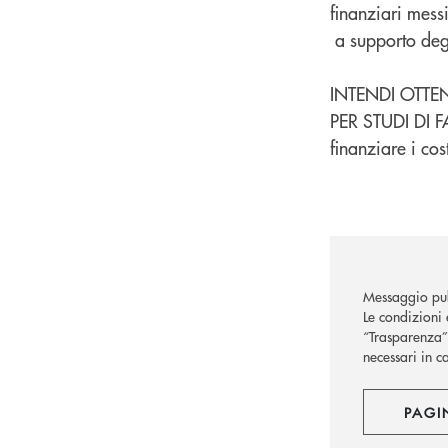
finanziari mess
a supporto degli
INTENDI OTTE
PER STUDI DI 
finanziare i co
Messaggio pub
Le condizioni 
“Trasparenza” 
necessari in c
PAGI