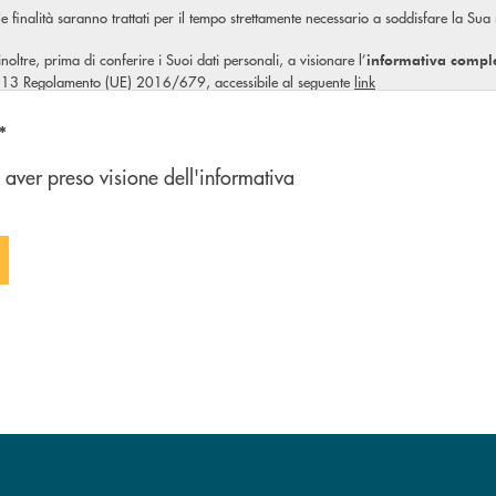
ale finalità saranno trattati per il tempo strettamente necessario a soddisfare la Sua
, inoltre, prima di conferire i Suoi dati personali, a visionare l’
informativa compl
olo 13 Regolamento (UE) 2016/679, accessibile al seguente
link
n'opzione
*
 aver preso visione dell'informativa
 FORM