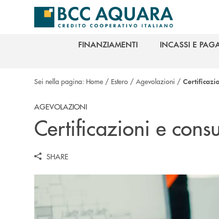
Salta al contenuto principale
FINANZIAMENTI
INCASSI E PAG
FINANZIAMENTI
INCASSI E PAG
Sei nella pagina:
Home
/
Estero
/
Agevolazioni
/
Certificazi
AGEVOLAZIONI
Certificazioni e con
SHARE