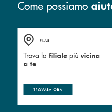
Come possiamo
aiut
Trova la filiale più vicina a te
FILIALI
Trova la
più
filiale
vicina
a te
TROVALA ORA