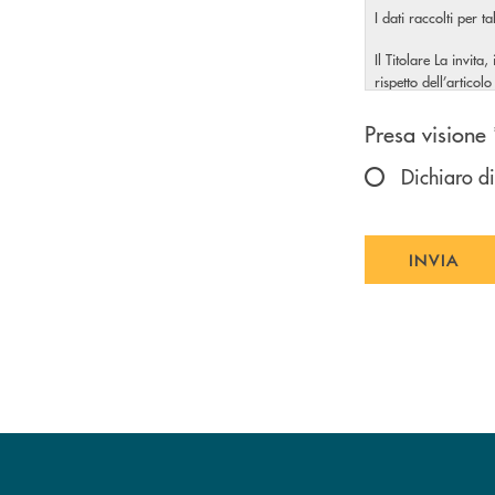
I dati raccolti per t
Il Titolare La invita
rispetto dell’artic
Scegliere u
Presa visione 
Dichiaro di
INVIA
INVIA