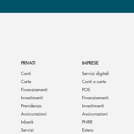
PRIVATI
IMPRESE
Conti
Servizi digitali
Carte
Conti e carte
Finanziamenti
POS
Investimenti
Finanziamenti
Previdenza
Investimenti
Assicurazioni
Assicurazioni
Inbank
PNRR
Servizi
Estero