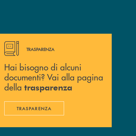
Hai bisogno di alcuni documenti? Vai alla pagina della 
TRASPARENZA
Hai bisogno di alcuni
documenti? Vai alla pagina
della
trasparenza
TRASPARENZA