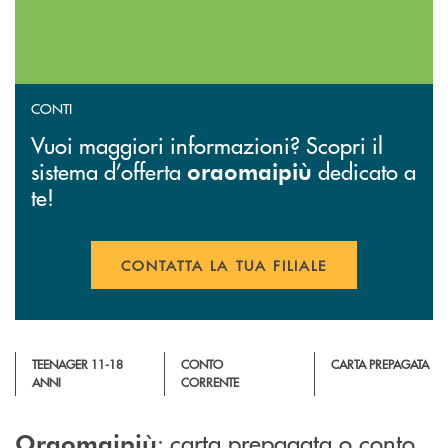
CONTI
Vuoi maggiori informazioni? Scopri il
sistema d’offerta
dedicato a
oraomaipiù
te!
CONTATTA LA TUA FILIALE
APRE UNA NUOVA FINESTR
TEENAGER 11-18
CONTO
CARTA PREPAGATA
ANNI
CORRENTE
: carta prepagata o conto
Oraomaipiù