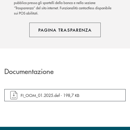
pubblico presso gli sportelli della banca e nella sezione
“Trasparenza” del sito internet. Funzionalità contactless disponibile
sui POS abilitati.
PAGINA TRASPARENZA
Documentazione
apre documento in una nuova finestra
FI_OOM_01.2025.def -
198,7 KB