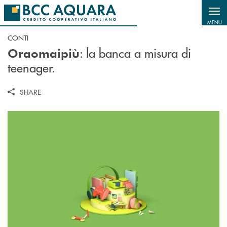
Salta al contenuto principale
MENU
CONTI
: la banca a misura di
Oraomaipiù
teenager.
SHARE