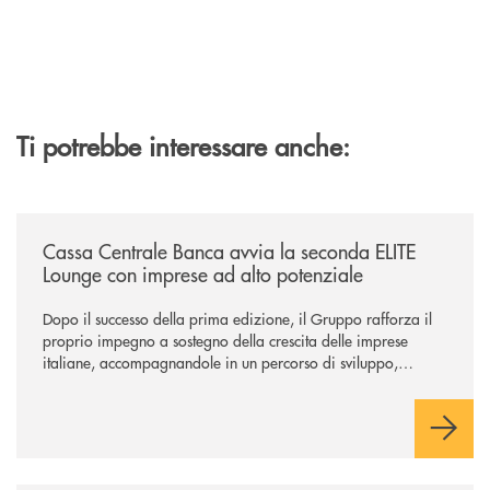
Ti potrebbe interessare anche:
/news/cassa-centrale-banca-avvia-la-seconda-elite-lounge-con-imprese-
Cassa Centrale Banca avvia la seconda ELITE
Lounge con imprese ad alto potenziale
Dopo il successo della prima edizione, il Gruppo rafforza il
proprio impegno a sostegno della crescita delle imprese
italiane, accompagnandole in un percorso di sviluppo,
innovazione e accesso ai mercati dei capitali.