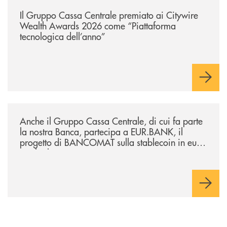
/news/il-gruppo-cassa-centrale-premiato-ai-citywire-wealth-awards-20
Il Gruppo Cassa Centrale premiato ai Citywire
Wealth Awards 2026 come “Piattaforma
tecnologica dell’anno”
/news/anche-il-gruppo-cassa-centrale-partecipa-a-eurbank-il-progetto-d
Anche il Gruppo Cassa Centrale, di cui fa parte
la nostra Banca, partecipa a EUR.BANK, il
progetto di BANCOMAT sulla stablecoin in euro
e sul relativo ecosistema