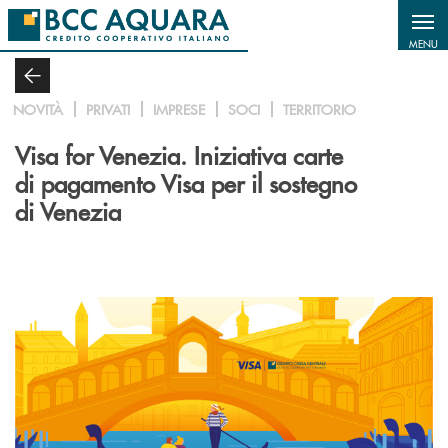
Salta al contenuto principale
MENU
NOVITÀ
PRIVATI
IMPRESE
SOCI
TERRITORIO
Visa for Venezia. Iniziativa carte
di pagamento Visa per il sostegno
di Venezia