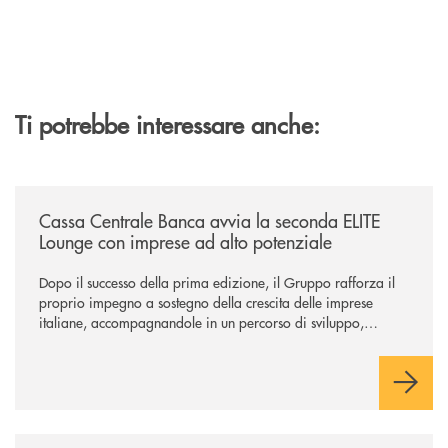
Ti potrebbe interessare anche:
/news/cassa-centrale-banca-avvia-la-seconda-elite-lounge-con-imprese-
Cassa Centrale Banca avvia la seconda ELITE
Lounge con imprese ad alto potenziale
Dopo il successo della prima edizione, il Gruppo rafforza il
proprio impegno a sostegno della crescita delle imprese
italiane, accompagnandole in un percorso di sviluppo,
innovazione e accesso ai mercati dei capitali.
/news/il-gruppo-cassa-centrale-premiato-ai-citywire-wealth-awards-20