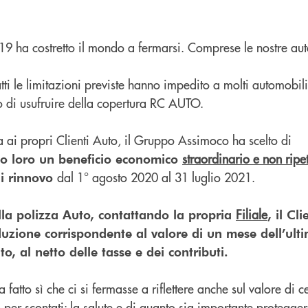
 ha costretto il mondo a fermarsi. Comprese le nostre aut
ti le limitazioni previste hanno impedito a molti automobilis
to di usufruire della copertura RC AUTO.
a ai propri Clienti Auto, il Gruppo Assimoco ha scelto di
straordinario e non ripet
o loro un beneficio economico
dal 1° agosto 2020 al 31 luglio 2021.
di rinnovo
Filiale
lla polizza Auto, contattando la propria
, il Cl
duzione corrispondente al valore di un mese dell’ul
, al netto delle tasse e dei contributi.
fatto sì che ci si fermasse a riflettere anche sul valore di ce
o per scontati: la salute e di quanto sia importante protegge