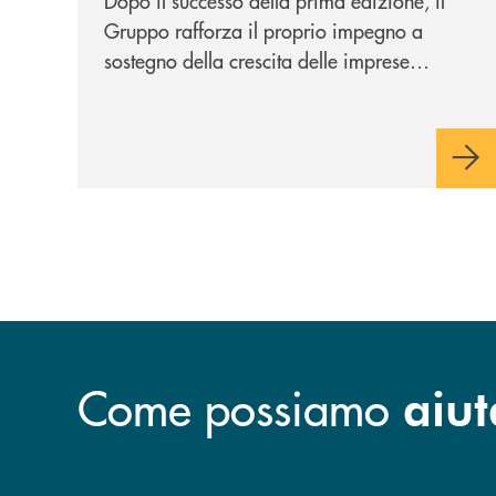
Dopo il successo della prima edizione, il
Gruppo rafforza il proprio impegno a
sostegno della crescita delle imprese
italiane, accompagnandole in un percorso
di sviluppo, innovazione e accesso ai
mercati dei capitali.
Come possiamo
aiut