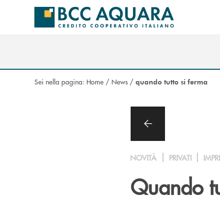
Salta al contenuto principale
Sei nella pagina:
Home
/
News
/
quando tutto si ferma
NOVITÀ
PRIVATI
IMPR
Quando tut