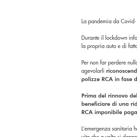
La pandemia da Covid-19
Durante il lockdown infat
la propria auto e di fat
Per non far perdere null
agevolarli
riconoscend
polizze RCA in fase 
Prima del rinnovo de
beneficiare di una ri
RCA imponibile pagato
L’emergenza sanitaria ha 
vita che a volte si dann