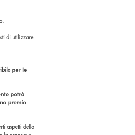
o.
ti di utilizzare
ibile
per le
iente potrà
timo premio
rti aspetti della
re la propria e