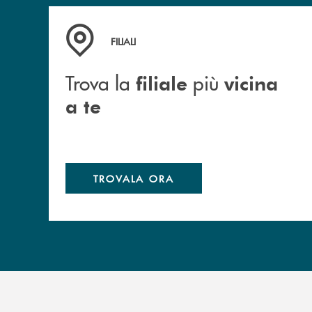
Trova la filiale più vicina a te
FILIALI
Trova la
più
filiale
vicina
a te
TROVALA ORA