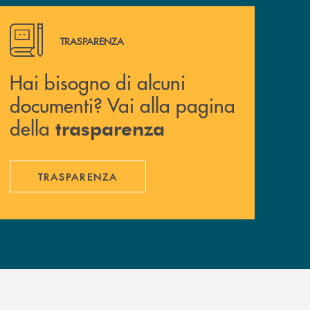
Hai bisogno di alcuni documenti? Vai alla pagina della 
TRASPARENZA
Hai bisogno di alcuni
documenti? Vai alla pagina
della
trasparenza
TRASPARENZA