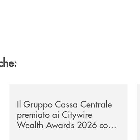
che:
te-lounge-con-imprese-ad-alto-potenziale/
/news/il-gruppo-cassa-centrale-premiato-ai-citywire-
/
Il Gruppo Cassa Centrale
premiato ai Citywire
Wealth Awards 2026 come
“Piattaforma tecnologica