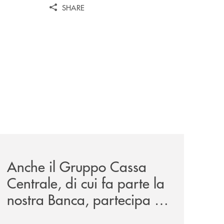
SHARE
wealth-awards-2026-come-piattaforma-tecnologica-dell-an
news/anche-il-gruppo-cassa-centrale-partecipa-a-eurbank-i
Anche il Gruppo Cassa
Centrale, di cui fa parte la
nostra Banca, partecipa a
EUR.BANK, il progetto di