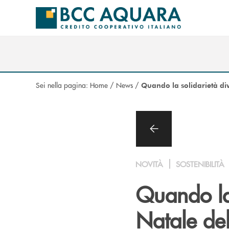
Salta al contenuto principale
Sei nella pagina:
Home
/
News
/
Quando la solidarietà di
NOVITÀ
SOSTENIBILITÀ
Quando la 
Natale de