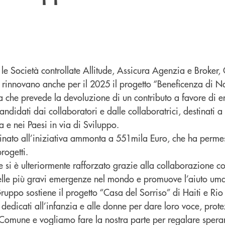
e Società controllate Allitude, Assicura Agenzia e Broker, 
rinnovano anche per il 2025 il progetto “Beneficenza di Na
a che prevede la devoluzione di un contributo a favore di en
andidati dai collaboratori e dalle collaboratrici, destinati a
lia e nei Paesi in via di Sviluppo.
stinato all’iniziativa ammonta a 551mila Euro, che ha perme
rogetti.
 si è ulteriormente rafforzato grazie alla collaborazione 
elle più gravi emergenze nel mondo e promuove l’aiuto uman
Gruppo sostiene il progetto “Casa del Sorriso” di Haiti e Rio
, dedicati all’infanzia e alle donne per dare loro voce, prote
Comune e vogliamo fare la nostra parte per regalare spera