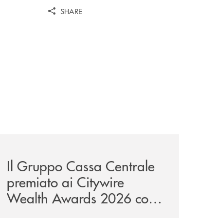
SHARE
ate-index-2026/
unge-con-imprese-ad-alto-potenziale/
news/il-gruppo-cassa-centrale-premiato-ai-citywire-wealt
Il Gruppo Cassa Centrale
premiato ai Citywire
Wealth Awards 2026 come
“Piattaforma tecnologica