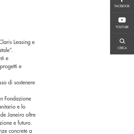
FACEBOOK
FACEBOOK
YOUTUBE
YOUTUBE
Claris Leasing e
CERCA
CERCA
tale”.
ti e
 progetti e
sso di sostenere
con Fondazione
itario e lo
 de Janeiro oltre
zione e futuro.
nze concrete a