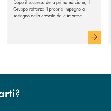
Dopo il successo della prima edizione, il
Gruppo rafforza il proprio impegno a
sostegno della crescita delle imprese
italiane, accompagnandole in un percorso
di sviluppo, innovazione e accesso ai
mercati dei capitali.
?
arti