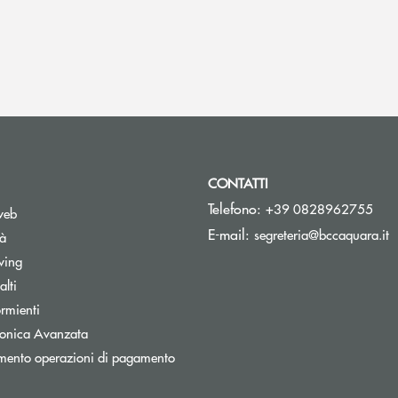
CONTATTI
Telefono:
+39 0828962755
web
(
E-mail:
segreteria@bccaquara.it
tà
wing
lti
rmienti
tronica Avanzata
mento operazioni di pagamento