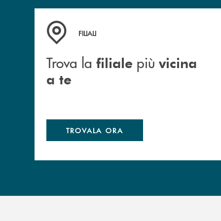
Trova la filiale più vicina a te
FILIALI
Trova la
più
filiale
vicina
a te
TROVALA ORA