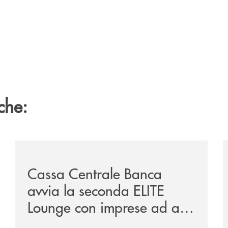
che:
ionamento-conscious-esg-identity-nell-esg-identity-corpor
/news/cassa-centrale-banca-avvia-la-seconda-elite-lo
/
Cassa Centrale Banca
avvia la seconda ELITE
Lounge con imprese ad alto
potenziale