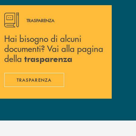
Hai bisogno di alcuni documenti? Vai alla pagina della 
TRASPARENZA
Hai bisogno di alcuni
documenti? Vai alla pagina
della
trasparenza
TRASPARENZA