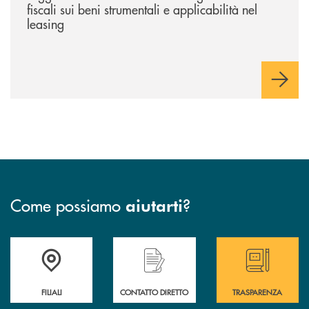
fiscali sui beni strumentali e applicabilità nel
leasing
Come possiamo
?
aiutarti
Trova la filiale più vicina a te
Hai bisogno di assistenza immediata ?
Hai bisogno di alcun
FILIALI
CONTATTO DIRETTO
TRASPARENZA