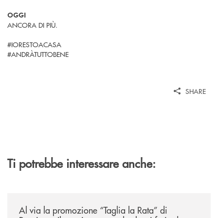
OGGI
ANCORA DI PIÙ.
#IORESTOACASA
#ANDRÀTUTTOBENE
SHARE
Ti potrebbe interessare anche:
/news/al-via-la-promozione-taglia-la-rata-di-prestipay-il-prestito-perso
Al via la promozione “Taglia la Rata” di