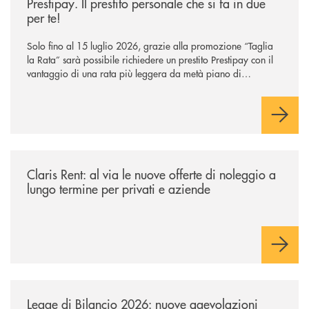
Prestipay. Il prestito personale che si fa in due
per te!
Solo fino al 15 luglio 2026, grazie alla promozione “Taglia
la Rata” sarà possibile richiedere un prestito Prestipay con il
vantaggio di una rata più leggera da metà piano di
rimborso.
/news/claris-rent-al-via-le-nuove-offerte-di-noleggio-a-lungo-termine-p
Claris Rent: al via le nuove offerte di noleggio a
lungo termine per privati e aziende
/news/legge-di-bilancio-2026-nuove-agevolazioni-fiscali-sui-beni-strume
Legge di Bilancio 2026: nuove agevolazioni