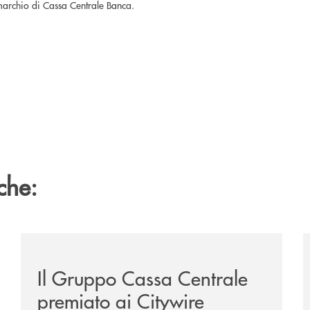
 marchio di Cassa Centrale Banca.
che:
te-lounge-con-imprese-ad-alto-potenziale/
/news/il-gruppo-cassa-centrale-premiato-ai-citywire-
/
Il Gruppo Cassa Centrale
premiato ai Citywire