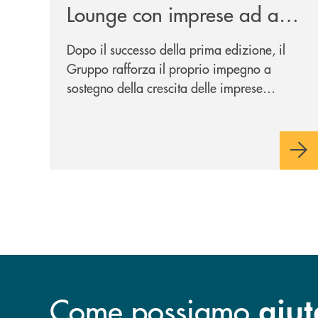
Lounge con imprese ad alto
potenziale
Dopo il successo della prima edizione, il
Gruppo rafforza il proprio impegno a
sostegno della crescita delle imprese
italiane, accompagnandole in un percorso
di sviluppo, innovazione e accesso ai
mercati dei capitali.
Come possiamo
aiut