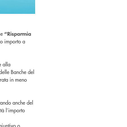
le
“Risparmia
so importo a
 alla
 delle Banche del
 rata in meno
ttando anche del
tà l’importo
giuntivo o