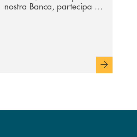
nostra Banca, partecipa a
EUR.BANK, il progetto di
BANCOMAT sulla
stablecoin in euro e sul
relativo ecosistema