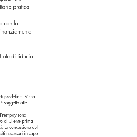
ttoria pratica
to con la
 finanziamento
iale di fiducia
 predefiniti. Visita
 è soggetto alle
 Prestipay sono
o al Cliente prima
ici. La concessione del
iti necessari in capo