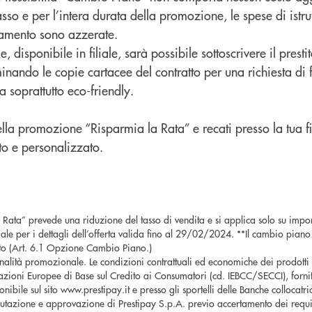
sso e per l’intera durata della promozione, le spese di istru
ziamento sono azzerate.
, disponibile in filiale, sarà possibile sottoscrivere il presti
nando le copie cartacee del contratto per una richiesta di
 soprattutto eco-friendly.
ella promozione “Risparmia la Rata” e recati presso la tua fil
to e personalizzato.
ata” prevede una riduzione del tasso di vendita e si applica solo su importi
 filiale per i dettagli dell’offerta valida fino al 29/02/2024. **Il cambio piano
ratto (Art. 6.1 Opzione Cambio Piano.)
nalità promozionale. Le condizioni contrattuali ed economiche dei prodotti
zioni Europee di Base sul Credito ai Consumatori (cd. IEBCC/SECCI), fornit
ponibile sul sito www.prestipay.it e presso gli sportelli delle Banche collocatr
utazione e approvazione di Prestipay S.p.A. previo accertamento dei requis