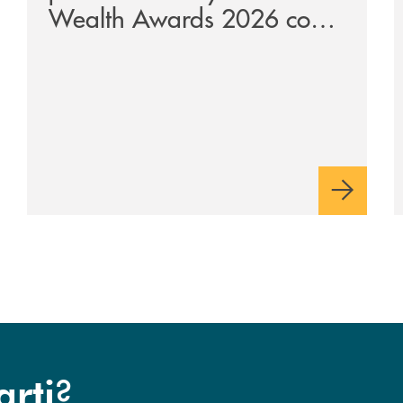
Wealth Awards 2026 come
“Piattaforma tecnologica
dell’anno”
?
arti