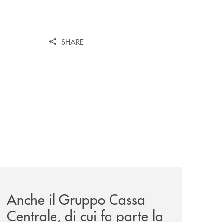
SHARE
wealth-awards-2026-come-piattaforma-tecnologica-dell-an
news/anche-il-gruppo-cassa-centrale-partecipa-a-eurbank-i
Anche il Gruppo Cassa
Centrale, di cui fa parte la