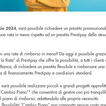
, sarà possibile richiedere un prestito promoziona
aio 2024
na rata in meno rispetto ad un prestito Prestipay dello stes
on una rata di rimborso in meno? Da oggi è possibile grazie
Rata” di Prestipay che offre la possibilità, a tutti i clienti
anca, di richiedere un prestito flessibile e rimborsare una
erta di finanziamento Prestipay a condizioni standard.
sarà possibile realizzare piccoli e grandi progetti approfi
Cambio Piano”* che consentirà di gestire con più tranquilli
el piano di rimborso, adattandolo alle proprie necessità.
di flessibilità “Cambio Piano” non comporta nessun costo ag