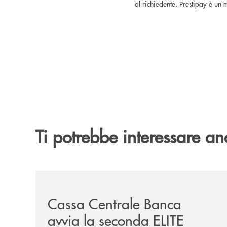
al richiedente. Prestipay è un
Ti potrebbe interessare an
/news/cassa-centrale-banca-avvia-la-seconda-eli
Cassa Centrale Banca
avvia la seconda ELITE