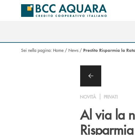
Salta al contenuto principale
Sei nella pagina:
Home
/
News
/
Prestito Risparmia la Rat
NOVITÀ
PRIVATI
Al via la 
Risparmia 