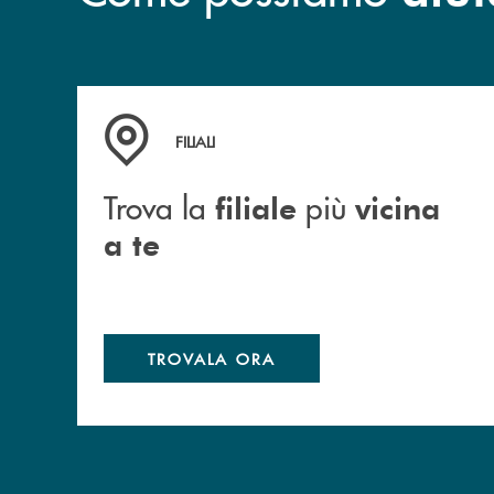
Trova la filiale più vicina a te
FILIALI
Trova la
più
filiale
vicina
a te
TROVALA ORA