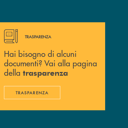
Hai bisogno di alcuni documenti? Vai alla pagina della 
TRASPARENZA
Hai bisogno di alcuni
documenti? Vai alla pagina
della
trasparenza
TRASPARENZA