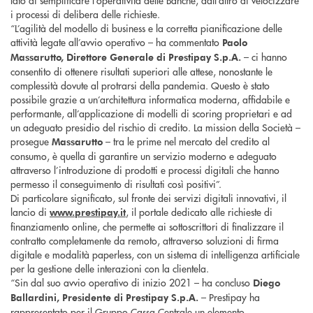
lato di semplificare l’operatività delle Banche, dall’altro di velocizzare
i processi di delibera delle richieste.
“L’agilità del modello di business e la corretta pianificazione delle
attività legate all’avvio operativo – ha commentato
Paolo
– ci hanno
Massarutto, Direttore Generale di Prestipay S.p.A.
consentito di ottenere risultati superiori alle attese, nonostante le
complessità dovute al protrarsi della pandemia. Questo è stato
possibile grazie a un’architettura informatica moderna, affidabile e
performante, all’applicazione di modelli di scoring proprietari e ad
un adeguato presidio del rischio di credito. La mission della Società –
prosegue
– tra le prime nel mercato del credito al
Massarutto
consumo, è quella di garantire un servizio moderno e adeguato
attraverso l’introduzione di prodotti e processi digitali che hanno
permesso il conseguimento di risultati così positivi”.
Di particolare significato, sul fronte dei servizi digitali innovativi, il
lancio di
, il portale dedicato alle richieste di
www.prestipay.it
finanziamento online, che permette ai sottoscrittori di finalizzare il
contratto completamente da remoto, attraverso soluzioni di firma
digitale e modalità paperless, con un sistema di intelligenza artificiale
per la gestione delle interazioni con la clientela.
“Sin dal suo avvio operativo di inizio 2021 – ha concluso
Diego
– Prestipay ha
Ballardini, Presidente di Prestipay S.p.A.
rappresentato per il Gruppo Cassa Centrale un elemento