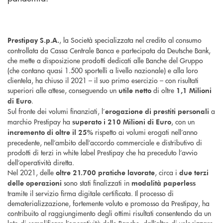
, la Società specializzata nel credito al consumo
Prestipay S.p.A.
controllata da Cassa Centrale Banca e partecipata da Deutsche Bank,
che mette a disposizione prodotti dedicati alle Banche del Gruppo
(che contano quasi 1.500 sportelli a livello nazionale) e alla loro
clientela, ha chiuso il 2021 – il suo primo esercizio – con risultati
superiori alle attese, conseguendo un
di oltre
utile netto
1,1 Milioni
.
di Euro
Sul fronte dei volumi finanziati, l’
a
erogazione di prestiti personali
marchio Prestipay ha
, con un
superato i 210 Milioni di Euro
rispetto ai volumi erogati nell’anno
incremento di oltre il 25%
precedente, nell’ambito dell’accordo commerciale e distributivo di
prodotti di terzi in white label Prestipay che ha preceduto l’avvio
dell’operatività diretta.
Nel 2021, delle
, circa i
oltre 21.700 pratiche lavorate
due terzi
sono stati finalizzati in
delle operazioni
modalità paperless
tramite il servizio firma digitale certificata. Il processo di
dematerializzazione, fortemente voluto e promosso da Prestipay, ha
contribuito al raggiungimento degli ottimi risultati consentendo da un