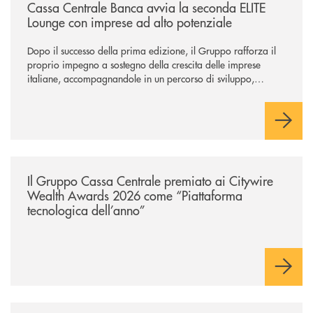
Cassa Centrale Banca avvia la seconda ELITE
Lounge con imprese ad alto potenziale
Dopo il successo della prima edizione, il Gruppo rafforza il
proprio impegno a sostegno della crescita delle imprese
italiane, accompagnandole in un percorso di sviluppo,
innovazione e accesso ai mercati dei capitali.
/news/il-gruppo-cassa-centrale-premiato-ai-citywire-wealth-awards-20
Il Gruppo Cassa Centrale premiato ai Citywire
Wealth Awards 2026 come “Piattaforma
tecnologica dell’anno”
/news/anche-il-gruppo-cassa-centrale-partecipa-a-eurbank-il-progetto-d