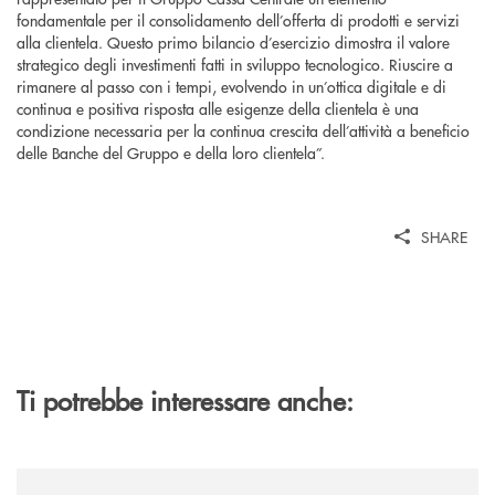
fondamentale per il consolidamento dell’offerta di prodotti e servizi
alla clientela. Questo primo bilancio d’esercizio dimostra il valore
strategico degli investimenti fatti in sviluppo tecnologico. Riuscire a
rimanere al passo con i tempi, evolvendo in un’ottica digitale e di
continua e positiva risposta alle esigenze della clientela è una
condizione necessaria per la continua crescita dell’attività a beneficio
delle Banche del Gruppo e della loro clientela”.
SHARE
Ti potrebbe interessare anche:
/news/cassa-centrale-banca-avvia-la-seconda-elite-lounge-con-imprese-