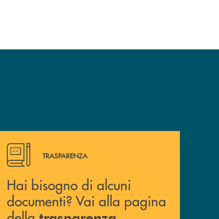
Hai bisogno di alcuni documenti? Vai alla pagina della 
TRASPARENZA
Hai bisogno di alcuni
documenti? Vai alla pagina
della
trasparenza