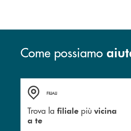
Come possiamo
aiut
Trova la filiale più vicina a te
FILIALI
Trova la
più
filiale
vicina
a te