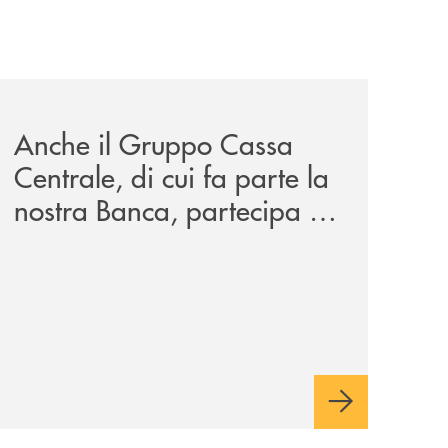
wealth-awards-2026-come-piattaforma-tecnologica-dell-an
news/anche-il-gruppo-cassa-centrale-partecipa-a-eurbank-i
Anche il Gruppo Cassa
Centrale, di cui fa parte la
nostra Banca, partecipa a
EUR.BANK, il progetto di
BANCOMAT sulla
stablecoin in euro e sul
relativo ecosistema