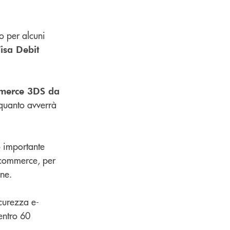
o per alcuni
isa Debit
ommerce 3DS da
 quanto avverrà
o importante
e-commerce, per
one.
curezza e-
entro 60