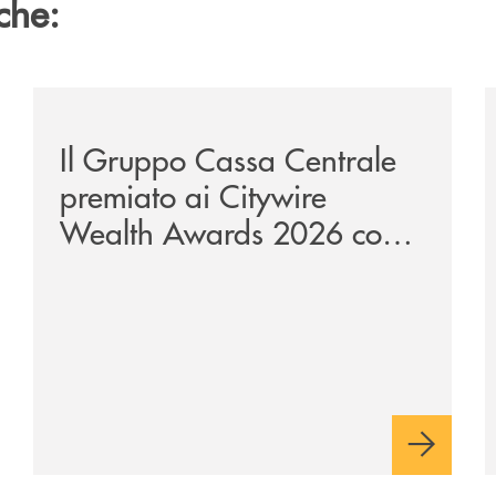
che:
te-lounge-con-imprese-ad-alto-potenziale/
/news/il-gruppo-cassa-centrale-premiato-ai-citywire-
/
Il Gruppo Cassa Centrale
premiato ai Citywire
Wealth Awards 2026 come
“Piattaforma tecnologica
dell’anno”