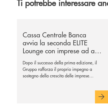
Ti potrebbe interessare an
/news/cassa-centrale-banca-avvia-la-seconda-eli
Cassa Centrale Banca
avvia la seconda ELITE
Lounge con imprese ad alto
potenziale
Dopo il successo della prima edizione, il
Gruppo rafforza il proprio impegno a
sostegno della crescita delle imprese
italiane, accompagnandole in un percorso
di sviluppo, innovazione e accesso ai
mercati dei capitali.