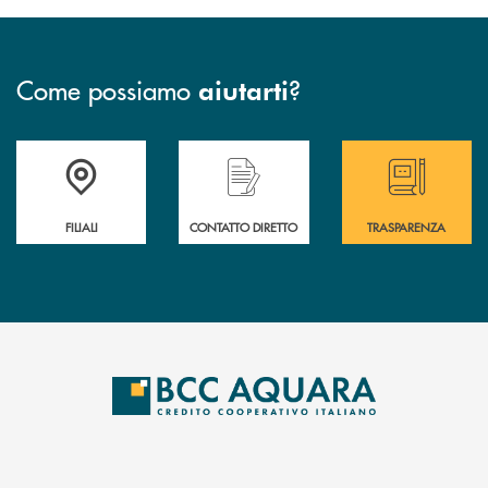
Come possiamo
?
aiutarti
Trova la filiale più vicina a te
Hai bisogno di assistenza immediata ?
Hai bisogno di alcun
FILIALI
CONTATTO DIRETTO
TRASPARENZA