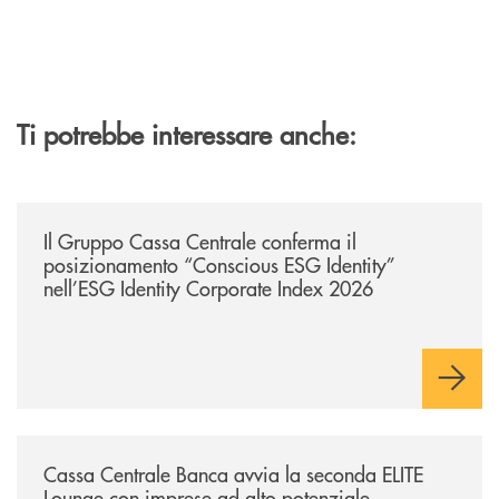
Ti potrebbe interessare anche:
/news/il-gruppo-cassa-centrale-conferma-il-posizionamento-conscious-es
Il Gruppo Cassa Centrale conferma il
posizionamento “Conscious ESG Identity”
nell’ESG Identity Corporate Index 2026
/news/cassa-centrale-banca-avvia-la-seconda-elite-lounge-con-imprese-
Cassa Centrale Banca avvia la seconda ELITE
Lounge con imprese ad alto potenziale