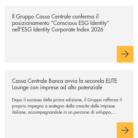
/news/il-gruppo-cassa-centrale-conferma-il-posizionamento-conscious-es
Il Gruppo Cassa Centrale conferma il
posizionamento “Conscious ESG Identity”
nell’ESG Identity Corporate Index 2026
/news/cassa-centrale-banca-avvia-la-seconda-elite-lounge-con-imprese-
Cassa Centrale Banca avvia la seconda ELITE
Lounge con imprese ad alto potenziale
Dopo il successo della prima edizione, il Gruppo rafforza il
proprio impegno a sostegno della crescita delle imprese
italiane, accompagnandole in un percorso di sviluppo,
innovazione e accesso ai mercati dei capitali.