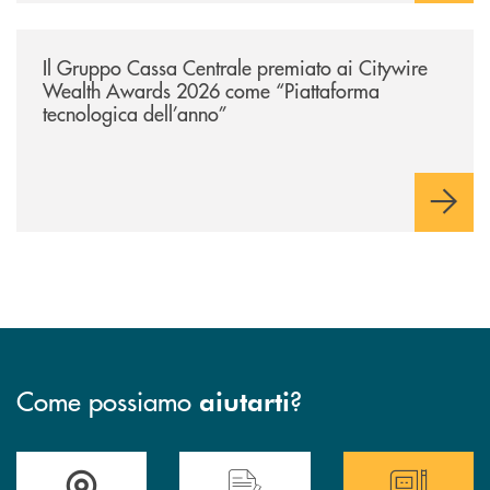
/news/il-gruppo-cassa-centrale-premiato-ai-citywire-wealth-awards-20
Il Gruppo Cassa Centrale premiato ai Citywire
Wealth Awards 2026 come “Piattaforma
tecnologica dell’anno”
Come possiamo
?
aiutarti
Trova la filiale più vicina a te
Hai bisogno di assistenza immediata ?
Hai bisogno di alcun