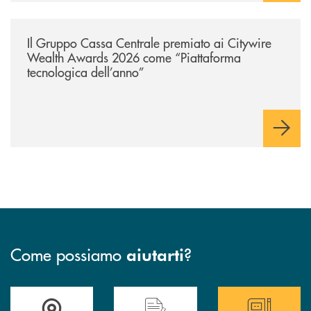
/news/il-gruppo-cassa-centrale-premiato-ai-citywire-wealth-awards-20
Il Gruppo Cassa Centrale premiato ai Citywire
Wealth Awards 2026 come “Piattaforma
tecnologica dell’anno”
Come possiamo
?
aiutarti
Trova la filiale più vicina a te
Hai bisogno di assistenza immediata ?
Hai bisogno di alcun