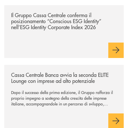
/news/il-gruppo-cassa-centrale-conferma-il-posizionamento-conscious-es
Il Gruppo Cassa Centrale conferma il
posizionamento “Conscious ESG Identity”
nell’ESG Identity Corporate Index 2026
/news/cassa-centrale-banca-avvia-la-seconda-elite-lounge-con-imprese-
Cassa Centrale Banca avvia la seconda ELITE
Lounge con imprese ad alto potenziale
Dopo il successo della prima edizione, il Gruppo rafforza il
proprio impegno a sostegno della crescita delle imprese
italiane, accompagnandole in un percorso di sviluppo,
innovazione e accesso ai mercati dei capitali.