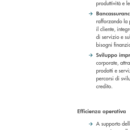
produttività e l
Bancassuran
rafforzando la 
il cliente, int
di servizio e s
bisogni finanzia
Sviluppo imp
corporate, attr
prodotti e serv
percorsi di svi
credito.
Efficienza operativa
A supporto dell