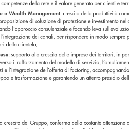
e competenze della rete e il valore generato per clienti e terri
: crescita della produttività co
ce e Wealth Management
proposizione di soluzione di protezione e investimento nell
egrando l'approccio consulenziale e facendo leva sull’evoluzi
ull’integrazione dei canali, per rispondere in modo sempre p
ri della clientela;
: supporto alla crescita delle imprese dei territori, in pa
rese
averso il rafforzamento del modello di servizio, l’ampliam
izi e l’integrazione dell’offerta di factoring, accompagnand
luppo e trasformazione e garantendo un attento presidio dell
a crescita del Gruppo, conferma della costante attenzione al