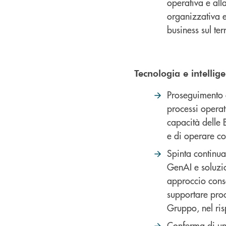
operativa e alla
organizzativa e 
business sul terr
Tecnologia e intellige
Proseguimento d
processi operat
capacità delle 
e di operare co
Spinta continua 
GenAI e soluzio
approccio consa
supportare proc
Gruppo, nel ris
Conferma di un 