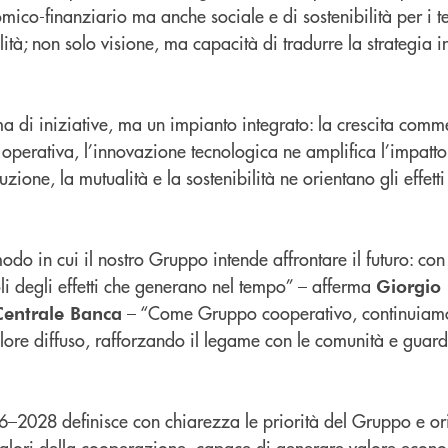
ico-finanziario ma anche sociale e di sostenibilità per i te
ità; non solo visione, ma capacità di tradurre la strategia in 
a di iniziative, ma un impianto integrato: la crescita comm
a operativa, l’innovazione tecnologica ne amplifica l’impatto
zione, la mutualità e la sostenibilità ne orientano gli effett
o in cui il nostro Gruppo intende affrontare il futuro: con 
li degli effetti che generano nel tempo” – afferma
Giorgio 
– “Come Gruppo cooperativo, continuiamo
Centrale Banca
alore diffuso, rafforzando il legame con le comunità e guar
26–2028 definisce con chiarezza le priorità del Gruppo e or
 valori della cooperazione, capace di generare valore econ