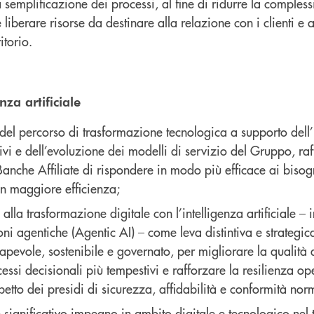
 semplificazione dei processi, al fine di ridurre la compless
liberare risorse da destinare alla relazione con i clienti e a
itorio.
nza artificiale
el percorso di trasformazione tecnologica a supporto dell’
ivi e dell’evoluzione dei modelli di servizio del Gruppo, ra
Banche Affiliate di rispondere in modo più efficace ai bisogn
n maggiore efficienza;
alla trasformazione digitale con l’intelligenza artificiale – i
ni agentiche (Agentic AI) – come leva distintiva e strategic
pevole, sostenibile e governato, per migliorare la qualità d
essi decisionali più tempestivi e rafforzare la resilienza op
petto dei presidi di sicurezza, affidabilità e conformità nor
significativo impegno in ambito digitale e tecnologico nel