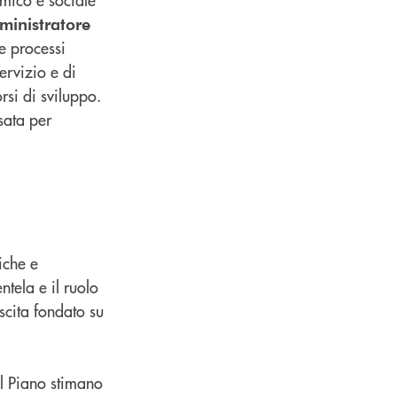
ministratore
e processi
ervizio e di
si di sviluppo.
sata per
iche e
ntela e il ruolo
scita fondato su
el Piano stimano