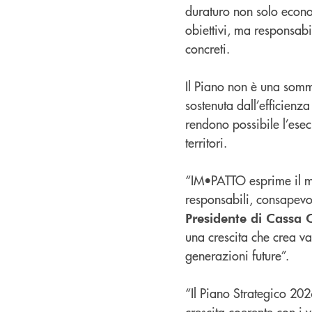
duraturo non solo econom
obiettivi, ma responsabil
concreti.
Il Piano non è una somm
sostenuta dall’efficienz
rendono possibile l’esecu
territori.
“IM•PATTO esprime il mod
responsabili, consapevo
Presidente di Cassa 
una crescita che crea v
generazioni future”.
“Il Piano Strategico 20
crescita coerente con i