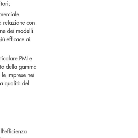
tori;
mmerciale
a relazione con
one dei modelli
iù efficace ai
rticolare PMI e
ento della gamma
o le imprese nei
a qualità del
l’efficienza