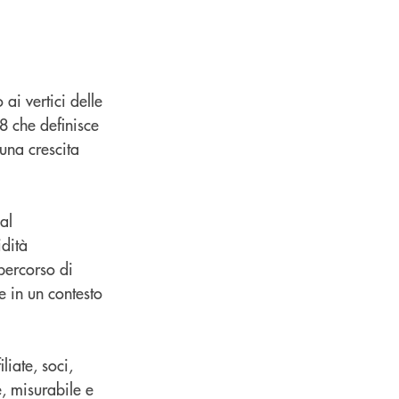
ai vertici delle
8 che definisce
una crescita
al
idità
 percorso di
 in un contesto
liate, soci,
e, misurabile e