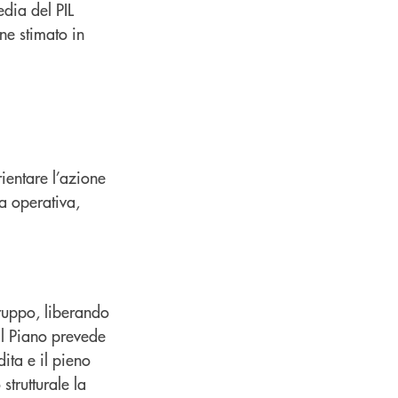
edia del PIL
ne stimato in
rientare l’azione
za operativa,
ruppo, liberando
 Il Piano prevede
dita e il pieno
strutturale la