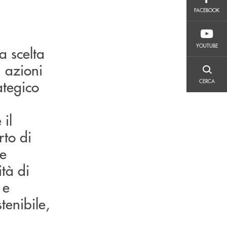
FACEBOOK
FACEBOOK
YOUTUBE
YOUTUBE
 scelta
n azioni
CERCA
ategico
CERCA
il
rto di
le
tà di
 e
tenibile,