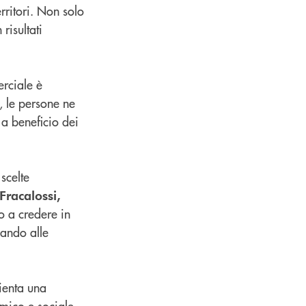
rritori. Non solo
risultati
erciale è
, le persone ne
i a beneficio dei
scelte
Fracalossi,
 a credere in
dando alle
ienta una
omico e sociale