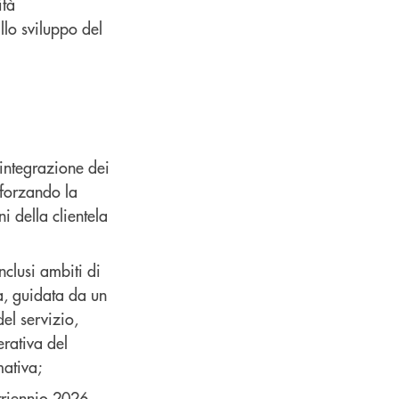
ità
llo sviluppo del
integrazione dei
fforzando la
i della clientela
nclusi ambiti di
a, guidata da un
el servizio,
erativa del
mativa;
 triennio 2026–