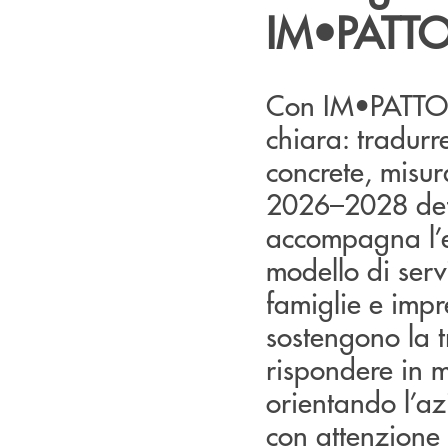
IM•PATT
Con IM•PATTO, 
chiara: tradurr
concrete, misur
2026–2028 defin
accompagna l’e
modello di serv
famiglie e impre
sostengono la 
rispondere in m
orientando l’az
con attenzione a