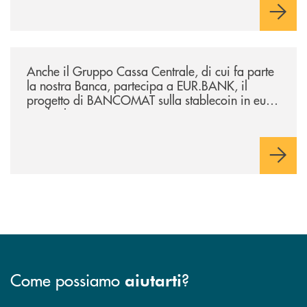
/news/anche-il-gruppo-cassa-centrale-partecipa-a-eurbank-il-progetto-d
Anche il Gruppo Cassa Centrale, di cui fa parte
la nostra Banca, partecipa a EUR.BANK, il
progetto di BANCOMAT sulla stablecoin in euro
e sul relativo ecosistema
Come possiamo
?
aiutarti