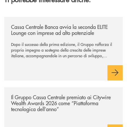
/news/cassa-centrale-banca-avvia-la-seconda-elite-lounge-con-imprese-
Cassa Centrale Banca avvia la seconda ELITE
Lounge con imprese ad alto potenziale
Dopo il successo della prima edizione, il Gruppo rafforza il
proprio impegno a sostegno della crescita delle imprese
italiane, accompagnandole in un percorso di sviluppo,
innovazione e accesso ai mercati dei capitali.
/news/il-gruppo-cassa-centrale-premiato-ai-citywire-wealth-awards-20
Il Gruppo Cassa Centrale premiato ai Citywire
Wealth Awards 2026 come “Piattaforma
tecnologica dell’anno”