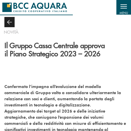
Salta al contenuto principale
MENU
NOVITÀ
Il Gruppo Cassa Centrale approva
il Piano Strategico 2023 – 2026
Confermato l’impegno all’evoluzione del modello
commerciale di Gruppo volto a consolidare ulteriormente la
relazione con soci e clienti, aumentando la portata degli
investimenti in tecnologia e digitalizzazione.
Aggiornamento dei target al 2026 e delle iniziative
strategiche, che coniugano l’espansione dei volumi
commerciali e della redditività con misure di efficientamento e
significativi investimenti in tecnologia mantenendo al