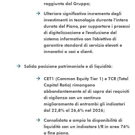
raggiunta dal Gruppo;
Ulteriore significativo incremento degli
investimenti in tecnologia durante l’intera
durata del Piano, per supportare i processi
di digitalizzazione e l’evoluzione del
sistema informativo con l’obiettivo di
garantire standard di servizio elevati e
innovativi a soci e clienti.
Solida posizione patrimoniale e di liquidità:
CET1 (Common Equity Tier 1) e TCR (Total
Capital Ratio) rimangono
abbondantemente al di sopra dei requisiti
di vigilanza con un continuo
miglioramento di entrambi gli indicatori
dal 22,8% al 26,6% nel 2026;
Consolidata e ampia la disponibilità di
liquidità con un indicatore I/R in area 76%
a fine piano.