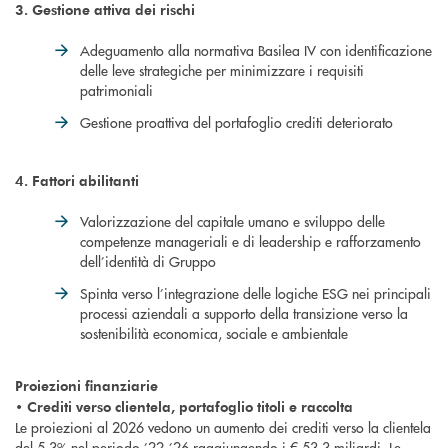
3. Gestione attiva dei rischi
Adeguamento alla normativa Basilea IV con identificazione
delle leve strategiche per minimizzare i requisiti
patrimoniali
Gestione proattiva del portafoglio crediti deteriorato
4. Fattori abilitanti
Valorizzazione del capitale umano e sviluppo delle
competenze manageriali e di leadership e rafforzamento
dell’identità di Gruppo
Spinta verso l’integrazione delle logiche ESG nei principali
processi aziendali a supporto della transizione verso la
sostenibilità economica, sociale e ambientale
Proiezioni finanziarie
• Crediti verso clientela, portafoglio titoli e raccolta
Le proiezioni al 2026 vedono un aumento dei crediti verso la clientela
del 5,3% nel periodo ’22-’26 raggiungendo i € 53,3 miliardi. Le