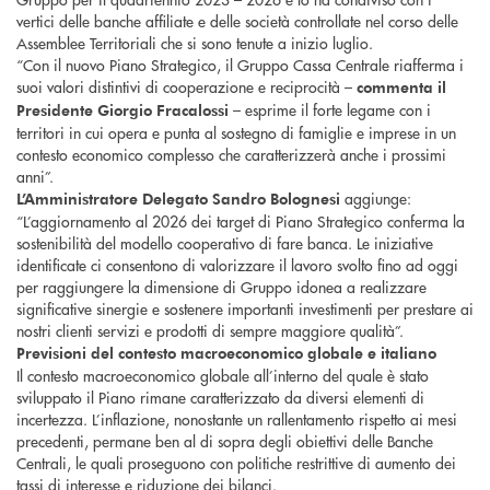
vertici delle banche affiliate e delle società controllate nel corso delle
Assemblee Territoriali che si sono tenute a inizio luglio.
“Con il nuovo Piano Strategico, il Gruppo Cassa Centrale riafferma i
suoi valori distintivi di cooperazione e reciprocità –
commenta il
– esprime il forte legame con i
Presidente Giorgio Fracalossi
territori in cui opera e punta al sostegno di famiglie e imprese in un
contesto economico complesso che caratterizzerà anche i prossimi
anni”.
aggiunge:
L’Amministratore Delegato Sandro Bolognesi
“L’aggiornamento al 2026 dei target di Piano Strategico conferma la
sostenibilità del modello cooperativo di fare banca. Le iniziative
identificate ci consentono di valorizzare il lavoro svolto fino ad oggi
per raggiungere la dimensione di Gruppo idonea a realizzare
significative sinergie e sostenere importanti investimenti per prestare ai
nostri clienti servizi e prodotti di sempre maggiore qualità”.
Previsioni del contesto macroeconomico globale e italiano
Il contesto macroeconomico globale all’interno del quale è stato
sviluppato il Piano rimane caratterizzato da diversi elementi di
incertezza. L’inflazione, nonostante un rallentamento rispetto ai mesi
precedenti, permane ben al di sopra degli obiettivi delle Banche
Centrali, le quali proseguono con politiche restrittive di aumento dei
tassi di interesse e riduzione dei bilanci.