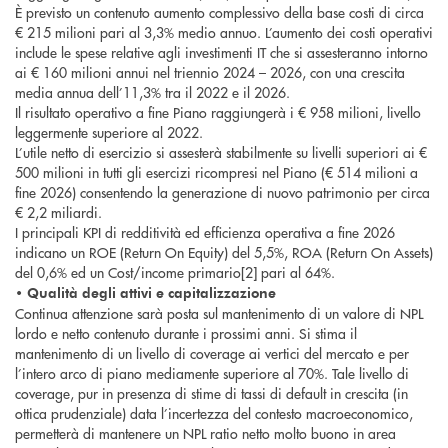
È previsto un contenuto aumento complessivo della base costi di circa
€ 215 milioni pari al 3,3% medio annuo. L’aumento dei costi operativi
include le spese relative agli investimenti IT che si assesteranno intorno
ai € 160 milioni annui nel triennio 2024 – 2026, con una crescita
media annua dell’11,3% tra il 2022 e il 2026.
Il risultato operativo a fine Piano raggiungerà i € 958 milioni, livello
leggermente superiore al 2022.
L’utile netto di esercizio si assesterà stabilmente su livelli superiori ai €
500 milioni in tutti gli esercizi ricompresi nel Piano (€ 514 milioni a
fine 2026) consentendo la generazione di nuovo patrimonio per circa
€ 2,2 miliardi.
I principali KPI di redditività ed efficienza operativa a fine 2026
indicano un ROE (Return On Equity) del 5,5%, ROA (Return On Assets)
del 0,6% ed un Cost/income primario[2] pari al 64%.
• Qualità degli attivi e capitalizzazione
Continua attenzione sarà posta sul mantenimento di un valore di NPL
lordo e netto contenuto durante i prossimi anni. Si stima il
mantenimento di un livello di coverage ai vertici del mercato e per
l’intero arco di piano mediamente superiore al 70%. Tale livello di
coverage, pur in presenza di stime di tassi di default in crescita (in
ottica prudenziale) data l’incertezza del contesto macroeconomico,
permetterà di mantenere un NPL ratio netto molto buono in area