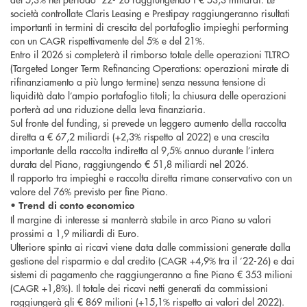
società controllate Claris Leasing e Prestipay raggiungeranno risultati
importanti in termini di crescita del portafoglio impieghi performing
con un CAGR rispettivamente del 5% e del 21%.
Entro il 2026 si completerà il rimborso totale delle operazioni TLTRO
(Targeted Longer Term Refinancing Operations: operazioni mirate di
rifinanziamento a più lungo termine) senza nessuna tensione di
liquidità dato l’ampio portafoglio titoli; la chiusura delle operazioni
porterà ad una riduzione della leva finanziaria.
Sul fronte del funding, si prevede un leggero aumento della raccolta
diretta a € 67,2 miliardi (+2,3% rispetto al 2022) e una crescita
importante della raccolta indiretta al 9,5% annuo durante l’intera
durata del Piano, raggiungendo € 51,8 miliardi nel 2026.
Il rapporto tra impieghi e raccolta diretta rimane conservativo con un
valore del 76% previsto per fine Piano.
•
Trend di conto economico
Il margine di interesse si manterrà stabile in arco Piano su valori
prossimi a 1,9 miliardi di Euro.
Ulteriore spinta ai ricavi viene data dalle commissioni generate dalla
gestione del risparmio e dal credito (CAGR +4,9% tra il ’22-26) e dai
sistemi di pagamento che raggiungeranno a fine Piano € 353 milioni
(CAGR +1,8%). Il totale dei ricavi netti generati da commissioni
raggiungerà gli € 869 milioni (+15,1% rispetto ai valori del 2022).