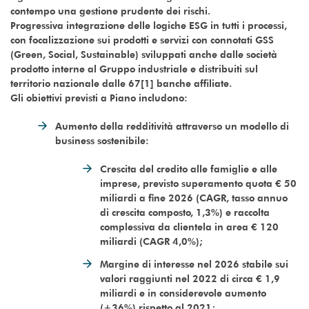
contempo una gestione prudente dei rischi.
Progressiva integrazione delle logiche ESG in tutti i processi,
con focalizzazione sui prodotti e servizi con connotati GSS
(Green, Social, Sustainable) sviluppati anche dalle società
prodotto interne al Gruppo industriale e distribuiti sul
territorio nazionale dalle 67[1] banche affiliate.
Gli obiettivi previsti a Piano includono:
Aumento della redditività attraverso un modello di
business sostenibile:
Crescita del credito alle famiglie e alle
imprese, previsto superamento quota € 50
miliardi a fine 2026 (CAGR, tasso annuo
di crescita composto, 1,3%) e raccolta
complessiva da clientela in area € 120
miliardi (CAGR 4,0%);
Margine di interesse nel 2026 stabile sui
valori raggiunti nel 2022 di circa € 1,9
miliardi e in considerevole aumento
(+36%) rispetto al 2021;