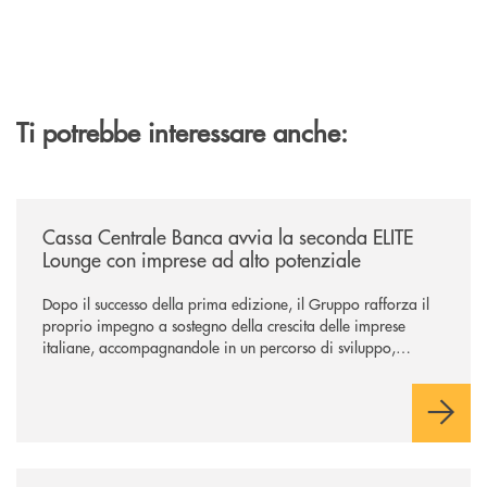
Ti potrebbe interessare anche:
/news/cassa-centrale-banca-avvia-la-seconda-elite-lounge-con-imprese-
Cassa Centrale Banca avvia la seconda ELITE
Lounge con imprese ad alto potenziale
Dopo il successo della prima edizione, il Gruppo rafforza il
proprio impegno a sostegno della crescita delle imprese
italiane, accompagnandole in un percorso di sviluppo,
innovazione e accesso ai mercati dei capitali.
/news/il-gruppo-cassa-centrale-premiato-ai-citywire-wealth-awards-20