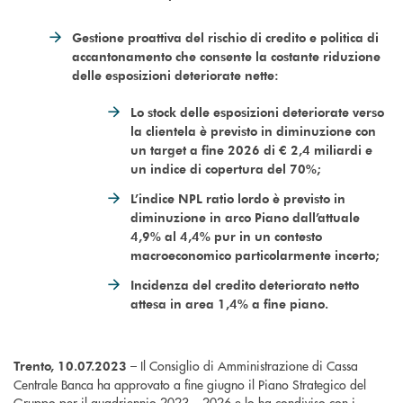
Gestione proattiva del rischio di credito e politica di
accantonamento che consente la costante riduzione
delle esposizioni deteriorate nette:
Lo stock delle esposizioni deteriorate verso
la clientela è previsto in diminuzione con
un target a fine 2026 di € 2,4 miliardi e
un indice di copertura del 70%;
L’indice NPL ratio lordo è previsto in
diminuzione in arco Piano dall’attuale
4,9% al 4,4% pur in un contesto
macroeconomico particolarmente incerto;
Incidenza del credito deteriorato netto
attesa in area 1,4% a fine piano.
– Il Consiglio di Amministrazione di Cassa
Trento, 10.07.2023
Centrale Banca ha approvato a fine giugno il Piano Strategico del
Gruppo per il quadriennio 2023 – 2026 e lo ha condiviso con i