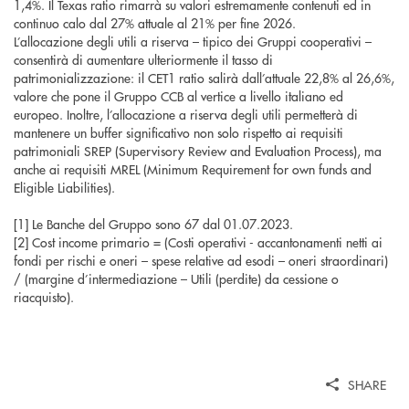
1,4%. Il Texas ratio rimarrà su valori estremamente contenuti ed in
continuo calo dal 27% attuale al 21% per fine 2026.
L’allocazione degli utili a riserva – tipico dei Gruppi cooperativi –
consentirà di aumentare ulteriormente il tasso di
patrimonializzazione: il CET1 ratio salirà dall’attuale 22,8% al 26,6%,
valore che pone il Gruppo CCB al vertice a livello italiano ed
europeo. Inoltre, l’allocazione a riserva degli utili permetterà di
mantenere un buffer significativo non solo rispetto ai requisiti
patrimoniali SREP (Supervisory Review and Evaluation Process), ma
anche ai requisiti MREL (Minimum Requirement for own funds and
Eligible Liabilities).
[1] Le Banche del Gruppo sono 67 dal 01.07.2023.
[2] Cost income primario = (Costi operativi - accantonamenti netti ai
fondi per rischi e oneri – spese relative ad esodi – oneri straordinari)
/ (margine d’intermediazione – Utili (perdite) da cessione o
riacquisto).
SHARE