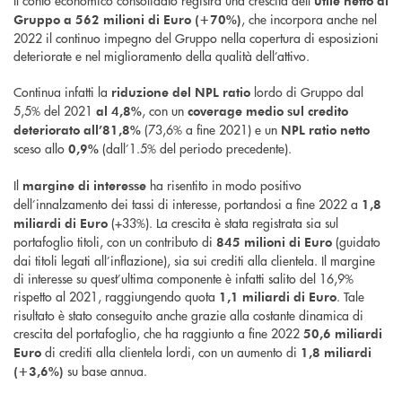
Il conto economico consolidato registra una crescita dell’
utile netto di
, che incorpora anche nel
Gruppo a 562 milioni di Euro (+70%)
2022 il continuo impegno del Gruppo nella copertura di esposizioni
deteriorate e nel miglioramento della qualità dell’attivo.
Continua infatti la
lordo di Gruppo dal
riduzione del NPL ratio
5,5% del 2021
, con un
al
4,8%
coverage medio sul credito
(73,6% a fine 2021) e un
deteriorato all’81,8%
NPL ratio netto
sceso allo
(dall’1.5% del periodo precedente).
0,9%
Il
ha risentito in modo positivo
margine di interesse
dell’innalzamento dei tassi di interesse, portandosi a fine 2022 a
1,8
(+33%). La crescita è stata registrata sia sul
miliardi di Euro
portafoglio titoli, con un contributo di
(guidato
845 milioni di Euro
dai titoli legati all’inflazione), sia sui crediti alla clientela. Il margine
di interesse su quest’ultima componente è infatti salito del 16,9%
rispetto al 2021, raggiungendo quota
. Tale
1,1 miliardi di Euro
risultato è stato conseguito anche grazie alla costante dinamica di
crescita del portafoglio, che ha raggiunto a fine 2022
50,6 miliardi
di crediti alla clientela lordi, con un aumento di
Euro
1,8 miliardi
su base annua.
(+3,6%)