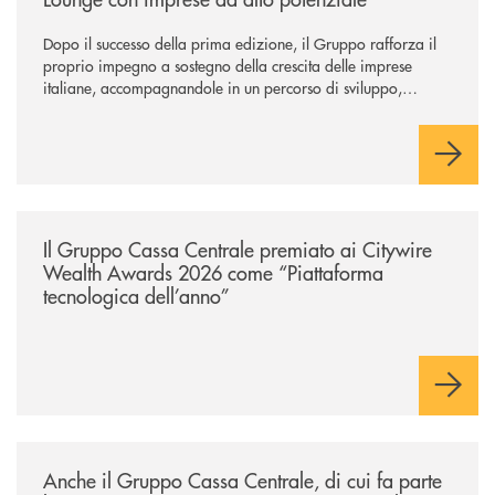
Dopo il successo della prima edizione, il Gruppo rafforza il
proprio impegno a sostegno della crescita delle imprese
italiane, accompagnandole in un percorso di sviluppo,
innovazione e accesso ai mercati dei capitali.
/news/il-gruppo-cassa-centrale-premiato-ai-citywire-wealth-awards-20
Il Gruppo Cassa Centrale premiato ai Citywire
Wealth Awards 2026 come “Piattaforma
tecnologica dell’anno”
/news/anche-il-gruppo-cassa-centrale-partecipa-a-eurbank-il-progetto-d
Anche il Gruppo Cassa Centrale, di cui fa parte