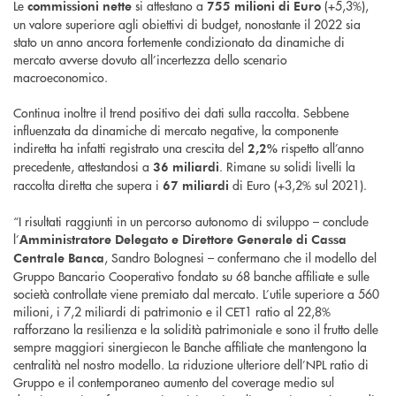
Le
si attestano a
(+5,3%),
commissioni nette
755 milioni di Euro
un valore superiore agli obiettivi di budget, nonostante il 2022 sia
stato un anno ancora fortemente condizionato da dinamiche di
mercato avverse dovuto all’incertezza dello scenario
macroeconomico.
Continua inoltre il trend positivo dei dati sulla raccolta. Sebbene
influenzata da dinamiche di mercato negative, la componente
indiretta ha infatti registrato una crescita del
rispetto all’anno
2,2%
precedente, attestandosi a
. Rimane su solidi livelli la
36 miliardi
raccolta diretta che supera i
di Euro (+3,2% sul 2021).
67 miliardi
“I risultati raggiunti in un percorso autonomo di sviluppo – conclude
l’
Amministratore Delegato e Direttore Generale di Cassa
, Sandro Bolognesi – confermano che il modello del
Centrale Banca
Gruppo Bancario Cooperativo fondato su 68 banche affiliate e sulle
società controllate viene premiato dal mercato. L’utile superiore a 560
milioni, i 7,2 miliardi di patrimonio e il CET1 ratio al 22,8%
rafforzano la resilienza e la solidità patrimoniale e sono il frutto delle
sempre maggiori sinergiecon le Banche affiliate che mantengono la
centralità nel nostro modello. La riduzione ulteriore dell’NPL ratio di
Gruppo e il contemporaneo aumento del coverage medio sul