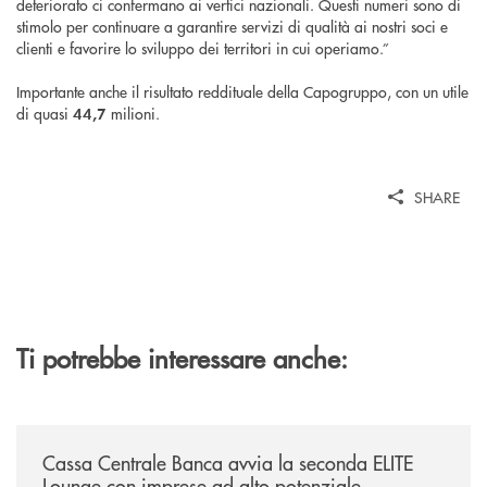
deteriorato ci confermano ai vertici nazionali. Questi numeri sono di
stimolo per continuare a garantire servizi di qualità ai nostri soci e
clienti e favorire lo sviluppo dei territori in cui operiamo.”
Importante anche il risultato reddituale della Capogruppo, con un utile
di quasi
milioni.
44,7
SHARE
Ti potrebbe interessare anche:
/news/cassa-centrale-banca-avvia-la-seconda-elite-lounge-con-imprese-
Cassa Centrale Banca avvia la seconda ELITE
Lounge con imprese ad alto potenziale