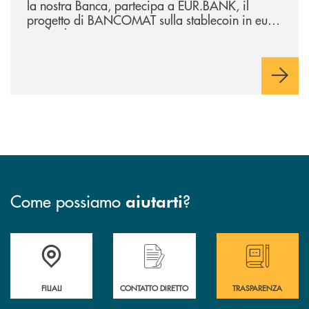
la nostra Banca, partecipa a EUR.BANK, il
progetto di BANCOMAT sulla stablecoin in euro
e sul relativo ecosistema
Come possiamo
?
aiutarti
Trova la filiale più vicina a te
Hai bisogno di assistenza immediata ?
Hai bisogno di alcun
FILIALI
CONTATTO DIRETTO
TRASPARENZA