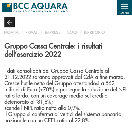
Salta al contenuto principale
MENU
NOVITÀ
PRIVATI
IMPRESE
SOCI
TERRITORIO
Gruppo Cassa Centrale: i risultati
dell’esercizio 2022
I dati consolidati del Gruppo Cassa Centrale al
31.12.2022 saranno approvati dal CdA a fine marzo.
Cresce l’utile netto del Gruppo attestandosi a 562
milioni di Euro (+70%) e prosegue la riduzione del NPL
ratio lordo, con un coverage medio sul credito
deteriorato all’81,8%;
scende l’NPL ratio netto allo 0,9%.
Il Gruppo si conferma ai vertici del sistema bancario
nazionale con un CET1 ratio al 22,8%.