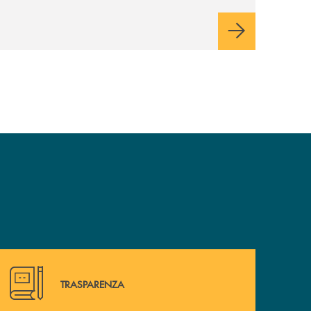
commerciale a supporto di famiglie e
imprese. Tecnologia e intelligenza
artificiale sostengono la trasformazione,
potenziando la capacità di rispondere in
modo efficace ai bisogni della clientela e
orientando l’azione verso una creazione di
valore sostenibile, con attenzione alle
persone e ai territori.
Hai bisogno di alcuni documenti? Vai alla pagina della 
TRASPARENZA