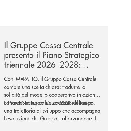
a-lungo-termine-per-privati-e-aziende/
news/il-gruppo-cassa-centrale-presenta-il-piano-strategic
Il Gruppo Cassa Centrale
presenta il Piano Strategico
triennale 2026–2028:
IM•PATTO
Con IM•PATTO, il Gruppo Cassa Centrale
compie una scelta chiara: tradurre la
solidità del modello cooperativo in azioni
concrete, misurabili e coerenti nel tempo.
Il Piano Strategico 2026–2028 definisce
una traiettoria di sviluppo che accompagna
l’evoluzione del Gruppo, rafforzandone il
modello di servizio e il presidio