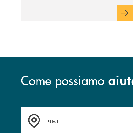
Come possiamo
aiut
Trova la filiale più vicina a te
FILIALI