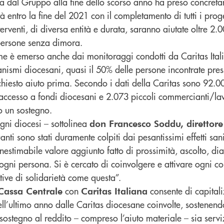
 dal Gruppo alla fine dello scorso anno ha preso concret
à entro la fine del 2021 con il completamento di tutti i proge
terventi, di diversa entità e durata, saranno aiutate oltre 2.
persone senza dimora.
e è emerso anche dai monitoraggi condotti da Caritas Ital
nismi diocesani, quasi il 50% delle persone incontrate press
hiesto aiuto prima. Secondo i dati della Caritas sono 92.00
o accesso a fondi diocesani e 2.073 piccoli commercianti/la
o un sostegno.
gni diocesi – sottolinea
don Francesco Soddu, direttore
nti sono stati duramente colpiti dai pesantissimi effetti sani
estimabile valore aggiunto fatto di prossimità, ascolto, dia
i ogni persona. Si è cercato di coinvolgere e attivare ogni c
ative di solidarietà come questa”.
con
consente di capital
assa Centrale
Caritas Italiana
ll’ultimo anno dalle Caritas diocesane coinvolte, sostenendo
di sostegno al reddito – compreso l’aiuto materiale – sia servi