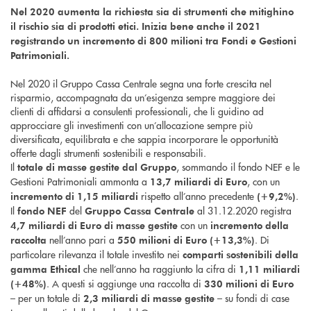
Nel 2020 aumenta la richiesta sia di strumenti che mitighino
il rischio sia di prodotti etici. Inizia bene anche il 2021
registrando un incremento di 800 milioni tra Fondi e Gestioni
Patrimoniali.
Nel 2020 il Gruppo Cassa Centrale segna una forte crescita nel
risparmio, accompagnata da un’esigenza sempre maggiore dei
clienti di affidarsi a consulenti professionali, che li guidino ad
approcciare gli investimenti con un’allocazione sempre più
diversificata, equilibrata e che sappia incorporare le opportunità
offerte dagli strumenti sostenibili e responsabili.
Il
, sommando il fondo NEF e le
totale di masse gestite dal Gruppo
Gestioni Patrimoniali ammonta a
, con un
13,7 miliardi di Euro
rispetto all’anno precedente
.
incremento di 1,15 miliardi
(+9,2%)
Il
del
al 31.12.2020 registra
fondo NEF
Gruppo Cassa Centrale
con un
4,7 miliardi di Euro di masse gestite
incremento della
nell’anno pari a
. Di
raccolta
550 milioni di Euro (+13,3%)
particolare rilevanza il totale investito nei
comparti sostenibili della
che nell’anno ha raggiunto la cifra di
gamma Ethical
1,11 miliardi
. A questi si aggiunge una raccolta di
(+48%)
330 milioni di Euro
– per un totale di
– su fondi di case
2,3 miliardi di masse gestite