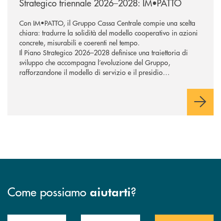
Strategico triennale 2026–2028: IM•PATTO
Con IM•PATTO, il Gruppo Cassa Centrale compie una scelta
chiara: tradurre la solidità del modello cooperativo in azioni
concrete, misurabili e coerenti nel tempo.
Il Piano Strategico 2026–2028 definisce una traiettoria di
sviluppo che accompagna l’evoluzione del Gruppo,
rafforzandone il modello di servizio e il presidio
commerciale a supporto di famiglie e imprese. Tecnologia e
intelligenza artificiale sostengono la trasformazione,
potenziando la capacità di rispondere in modo efficace ai
bisogni della clientela e orientando l’azione verso una
creazione di valore sostenibile, con attenzione alle persone e
ai territori.
Come possiamo
?
aiutarti