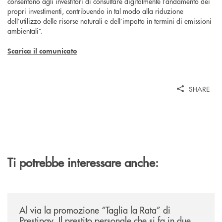
consentono agli investitori di consultare digitalmente l’andamento dei
propri investimenti, contribuendo in tal modo alla riduzione
dell’utilizzo delle risorse naturali e dell’impatto in termini di emissioni
ambientali”.
Scarica il comunicato
SHARE
Ti potrebbe interessare anche:
/news/al-via-la-promozione-taglia-la-rata-di-prestipay-il-prestito-perso
Al via la promozione “Taglia la Rata” di
Prestipay. Il prestito personale che si fa in due