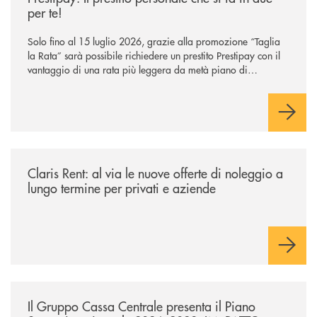
per te!
Solo fino al 15 luglio 2026, grazie alla promozione “Taglia
la Rata” sarà possibile richiedere un prestito Prestipay con il
vantaggio di una rata più leggera da metà piano di
rimborso.
/news/claris-rent-al-via-le-nuove-offerte-di-noleggio-a-lungo-termine-p
Claris Rent: al via le nuove offerte di noleggio a
lungo termine per privati e aziende
/news/il-gruppo-cassa-centrale-presenta-il-piano-strategico-triennale-
Il Gruppo Cassa Centrale presenta il Piano