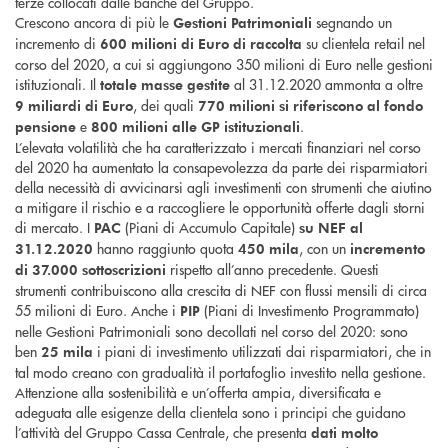
terze collocati dalle banche del Gruppo.
Crescono ancora di più le
segnando un
Gestioni Patrimoniali
incremento di
su clientela retail nel
600 milioni di Euro di raccolta
corso del 2020, a cui si aggiungono 350 milioni di Euro nelle gestioni
istituzionali. Il
al 31.12.2020 ammonta a oltre
totale masse gestite
, dei quali
9 miliardi di Euro
770 milioni si riferiscono al fondo
e
.
pensione
800 milioni alle GP istituzionali
L’elevata volatilità che ha caratterizzato i mercati finanziari nel corso
del 2020 ha aumentato la consapevolezza da parte dei risparmiatori
della necessità di avvicinarsi agli investimenti con strumenti che aiutino
a mitigare il rischio e a raccogliere le opportunità offerte dagli storni
di mercato. I
(Piani di Accumulo Capitale)
PAC
su NEF
al
hanno raggiunto quota
, con un
31.12.2020
450 mila
incremento
rispetto all’anno precedente. Questi
di 37.000 sottoscrizioni
strumenti contribuiscono alla crescita di NEF con flussi mensili di circa
55 milioni di Euro. Anche i
(Piani di Investimento Programmato)
PIP
nelle Gestioni Patrimoniali sono decollati nel corso del 2020: sono
ben
i piani di investimento utilizzati dai risparmiatori, che in
25 mila
tal modo creano con gradualità il portafoglio investito nella gestione.
Attenzione alla sostenibilità e un’offerta ampia, diversificata e
adeguata alle esigenze della clientela sono i principi che guidano
l’attività del Gruppo Cassa Centrale, che presenta
dati molto