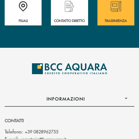
Trova la filiale più vicina a te
Hai bisogno di assistenza immediata ?
Hai bisogno di alcun
FILIALI
CONTATTO DIRETTO
TRASPARENZA
INFORMAZIONI
CONTATTI
Telefono:
+39 0828962755
(si apre l’app di posta elettronica)
E-mail: