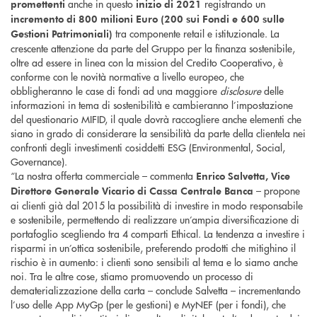
anche in questo
registrando un
promettenti
inizio di 2021
incremento di 800 milioni Euro (200 sui Fondi e 600 sulle
tra componente retail e istituzionale. La
Gestioni Patrimoniali)
crescente attenzione da parte del Gruppo per la finanza sostenibile,
oltre ad essere in linea con la mission del Credito Cooperativo, è
conforme con le novità normative a livello europeo, che
obbligheranno le case di fondi ad una maggiore
disclosure
delle
informazioni in tema di sostenibilità e cambieranno l’impostazione
del questionario MIFID, il quale dovrà raccogliere anche elementi che
siano in grado di considerare la sensibilità da parte della clientela nei
confronti degli investimenti cosiddetti ESG (Environmental, Social,
Governance).
“La nostra offerta commerciale – commenta
Enrico Salvetta, Vice
– propone
Direttore Generale Vicario di Cassa Centrale Banca
ai clienti già dal 2015 la possibilità di investire in modo responsabile
e sostenibile, permettendo di realizzare un’ampia diversificazione di
portafoglio scegliendo tra 4 comparti Ethical. La tendenza a investire i
risparmi in un’ottica sostenibile, preferendo prodotti che mitighino il
rischio è in aumento: i clienti sono sensibili al tema e lo siamo anche
noi. Tra le altre cose, stiamo promuovendo un processo di
dematerializzazione della carta – conclude Salvetta – incrementando
l’uso delle App MyGp (per le gestioni) e MyNEF (per i fondi), che