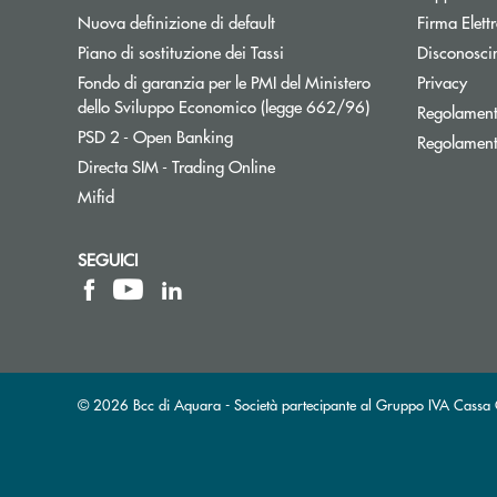
Nuova definizione di default
Firma Elet
Apre una nuova finestra
Piano di sostituzione dei Tassi
Disconosci
Fondo di garanzia per le PMI del Ministero
Privacy
Apre una nuova fi
dello Sviluppo Economico (legge 662/96)
Regolament
Apre una nuova finestra
PSD 2 - Open Banking
Regolament
Apre una nuova finestra
Directa SIM - Trading Online
Mifid
SEGUICI
© 2026 Bcc di Aquara - Società partecipante al Gruppo IVA Cass