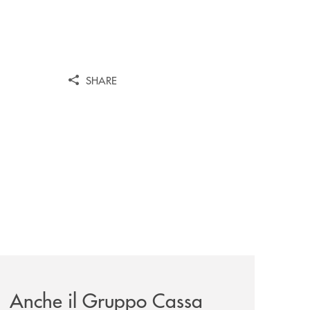
SHARE
wealth-awards-2026-come-piattaforma-tecnologica-dell-an
news/anche-il-gruppo-cassa-centrale-partecipa-a-eurbank-i
Anche il Gruppo Cassa