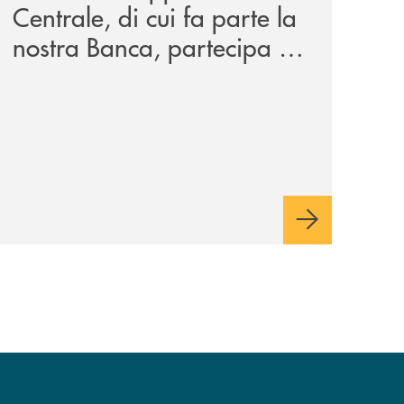
Centrale, di cui fa parte la
nostra Banca, partecipa a
EUR.BANK, il progetto di
BANCOMAT sulla
stablecoin in euro e sul
relativo ecosistema