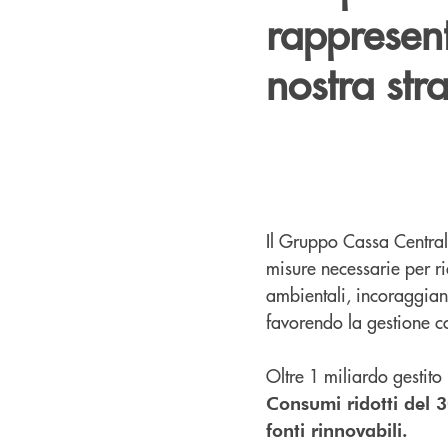
rappresent
nostra str
Il Gruppo Cassa Centrale
misure necessarie per rid
ambientali, incoraggiando
favorendo la gestione co
Oltre 1 miliardo gestito
Consumi ridotti del 
fonti rinnovabili.