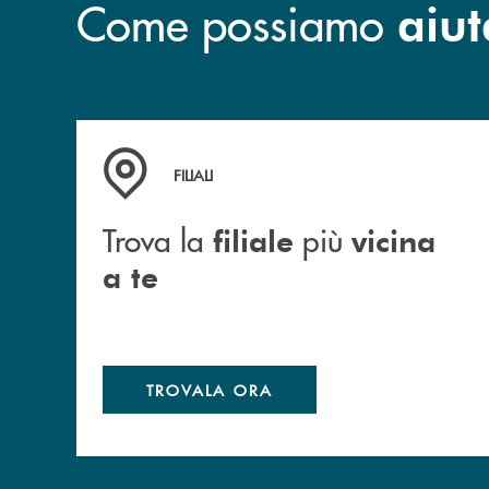
Come possiamo
aiut
Trova la filiale più vicina a te
FILIALI
Trova la
più
filiale
vicina
a te
TROVALA ORA