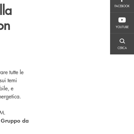
FACEBOOK
lla
FACEBOOK
on
YOUTUBE
YOUTUBE
CERCA
CERCA
re tutte le
sui temi
bile, e
nergetica.
AM.
l Gruppo da