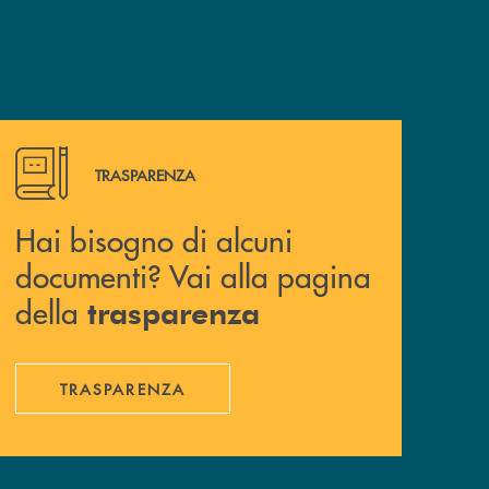
Hai bisogno di alcuni documenti? Vai alla pagina della 
TRASPARENZA
Hai bisogno di alcuni
documenti? Vai alla pagina
della
trasparenza
TRASPARENZA