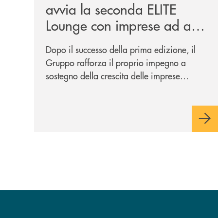
avvia la seconda ELITE
Lounge con imprese ad alto
potenziale
Dopo il successo della prima edizione, il
Gruppo rafforza il proprio impegno a
sostegno della crescita delle imprese
italiane, accompagnandole in un percorso
di sviluppo, innovazione e accesso ai
mercati dei capitali.