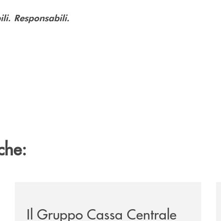
ili. Responsabili.
che:
te-lounge-con-imprese-ad-alto-potenziale/
/news/il-gruppo-cassa-centrale-premiato-ai-citywire-
/
Il Gruppo Cassa Centrale