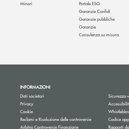
Minori
Portale ESG
Garanzie Confidi
Garanzie pubbliche
Garanzie
Consulenza su misura
INFORMAZIONI
Dati societari
Sicurezza 
Privacy
Accessibili
Cookie
Whistleblo
Reclami e Risoluzione delle controversie
Codice appa
Apre una nuova finestra
Arbitro Controversie Finanziarie
Rapporti do