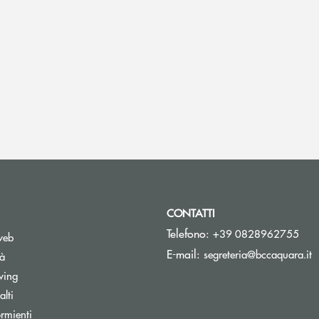
CONTATTI
Telefono:
+39 0828962755
web
(
E-mail:
segreteria@bccaquara.it
tà
wing
lti
rmienti