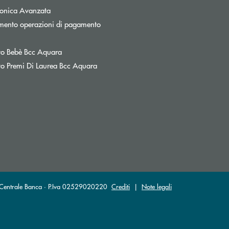
tronica Avanzata
mento operazioni di pagamento
nestra
o Bebè Bcc Aquara
o Premi Di Laurea Bcc Aquara
a Centrale Banca · P.Iva 02529020220
Crediti
|
Note legali