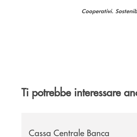
Cooperativi. Sostenib
Ti potrebbe interessare an
/news/cassa-centrale-banca-avvia-la-seconda-eli
Cassa Centrale Banca