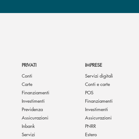
PRIVATI
IMPRESE
Conti
Servizi digitali
Carte
Conti e carte
Finanziamenti
POS
Investimenti
Finanziamenti
Previdenza
Investimenti
Assicurazioni
Assicurazioni
Inbank
PNRR
Servizi
Estero