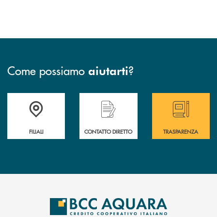
Come possiamo
?
aiutarti
Trova la filiale più vicina a te
Hai bisogno di assistenza immediata ?
Hai bisogno di alcun
FILIALI
CONTATTO DIRETTO
TRASPARENZA