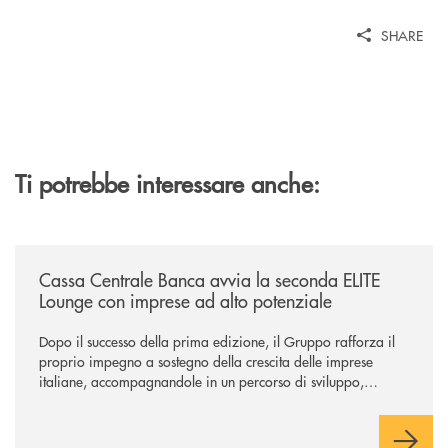
SHARE
Ti potrebbe interessare anche:
/news/cassa-centrale-banca-avvia-la-seconda-elite-lounge-con-imprese-
Cassa Centrale Banca avvia la seconda ELITE
Lounge con imprese ad alto potenziale
Dopo il successo della prima edizione, il Gruppo rafforza il
proprio impegno a sostegno della crescita delle imprese
italiane, accompagnandole in un percorso di sviluppo,
innovazione e accesso ai mercati dei capitali.