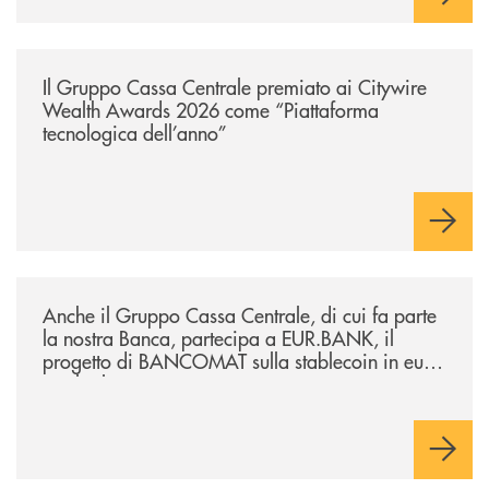
/news/il-gruppo-cassa-centrale-premiato-ai-citywire-wealth-awards-20
Il Gruppo Cassa Centrale premiato ai Citywire
Wealth Awards 2026 come “Piattaforma
tecnologica dell’anno”
/news/anche-il-gruppo-cassa-centrale-partecipa-a-eurbank-il-progetto-d
Anche il Gruppo Cassa Centrale, di cui fa parte
la nostra Banca, partecipa a EUR.BANK, il
progetto di BANCOMAT sulla stablecoin in euro
e sul relativo ecosistema