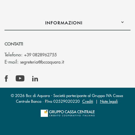
INFORMAZIONI
CONTATTI
Telefono:
+39 0828962755
(si apre l’app di posta elettronica)
E-mail:
segreteria@bccaquara.it
© 2026 Bcc di Aquara - Società partecipante al Gruppo IVA Cassa
Centrale Banca · P.Iva 02529020220
Crediti
|
Note legali