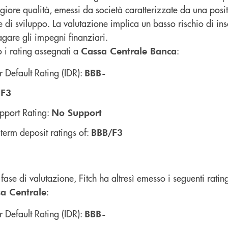
ggiore qualità, emessi da società caratterizzate da una posi
e di sviluppo. La valutazione implica un basso rischio di in
gare gli impegni finanziari.
o i rating assegnati a
:
Cassa Centrale Banca
r Default Rating (IDR):
BBB-
:
F3
pport Rating:
No Support
term deposit ratings of:
BBB/F3
fase di valutazione, Fitch ha altresì emesso i seguenti rating
:
a Centrale
r Default Rating (IDR):
BBB-