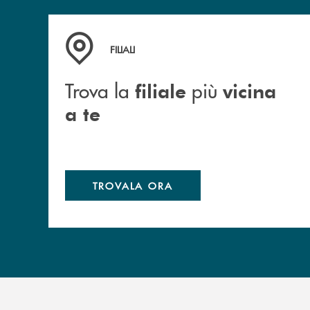
Trova la filiale più vicina a te
FILIALI
Trova la
più
filiale
vicina
a te
TROVALA ORA