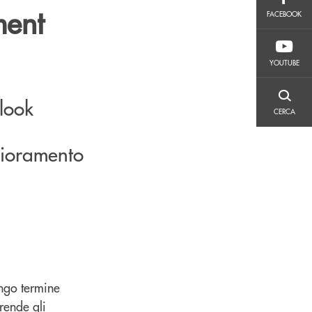
FACEBOOK
ment
FACEBOOK
YOUTUBE
YOUTUBE
tlook
CERCA
CERCA
glioramento
ungo termine
prende gli