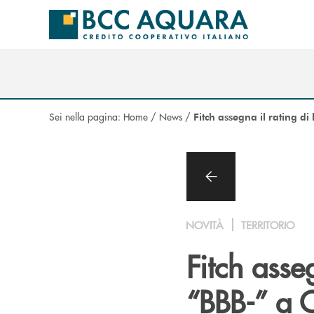
Salta al contenuto principale
Sei nella pagina:
Home
/
News
/
Fitch assegna il rating d
NOVITÀ
TERRITORIO
Fitch asse
“BBB-” a 