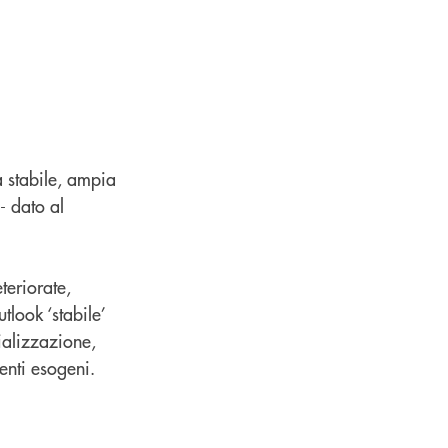
a stabile, ampia
 - dato al
teriorate,
tlook ‘stabile’
ializzazione,
enti esogeni.