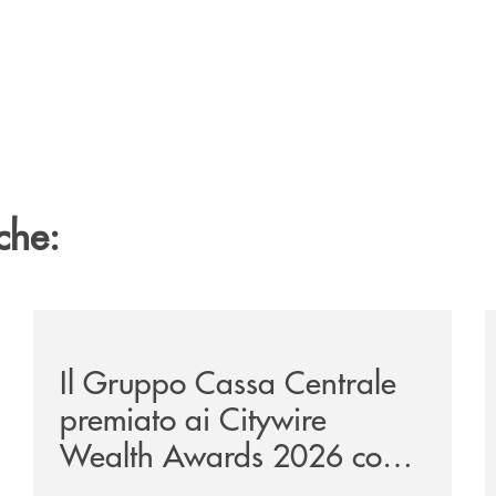
che:
te-lounge-con-imprese-ad-alto-potenziale/
/news/il-gruppo-cassa-centrale-premiato-ai-citywire-
/
Il Gruppo Cassa Centrale
premiato ai Citywire
Wealth Awards 2026 come
“Piattaforma tecnologica