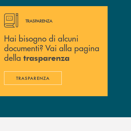
Hai bisogno di alcuni documenti? Vai alla pagina della 
TRASPARENZA
Hai bisogno di alcuni
documenti? Vai alla pagina
della
trasparenza
TRASPARENZA