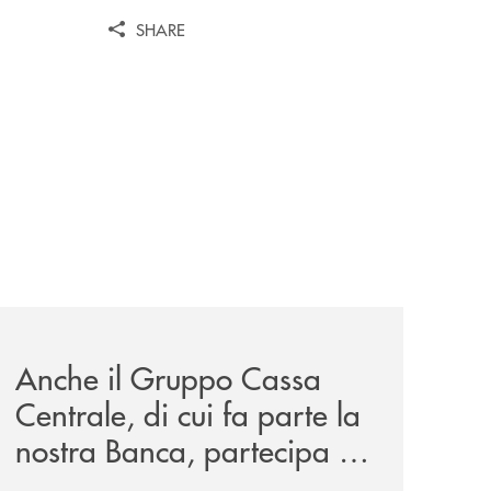
SHARE
wealth-awards-2026-come-piattaforma-tecnologica-dell-an
news/anche-il-gruppo-cassa-centrale-partecipa-a-eurbank-i
Anche il Gruppo Cassa
Centrale, di cui fa parte la
nostra Banca, partecipa a
EUR.BANK, il progetto di