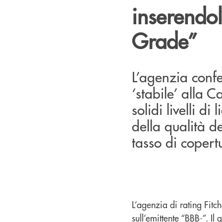
inserendol
Grade”
L’agenzia confe
‘stabile’ alla 
solidi livelli d
della qualità del
tasso di copert
L’agenzia di rating Fitc
sull’emittente “BBB-”. I