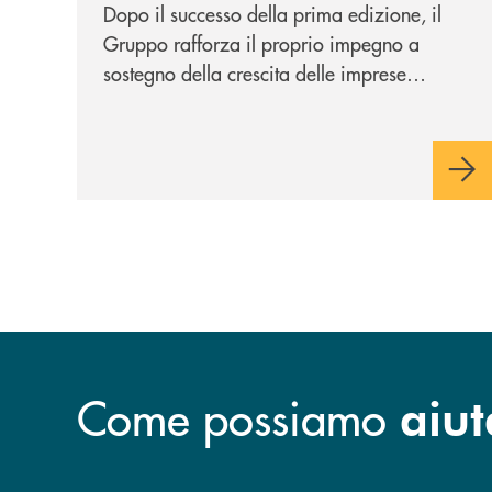
Dopo il successo della prima edizione, il
Gruppo rafforza il proprio impegno a
sostegno della crescita delle imprese
italiane, accompagnandole in un percorso
di sviluppo, innovazione e accesso ai
mercati dei capitali.
Come possiamo
aiut